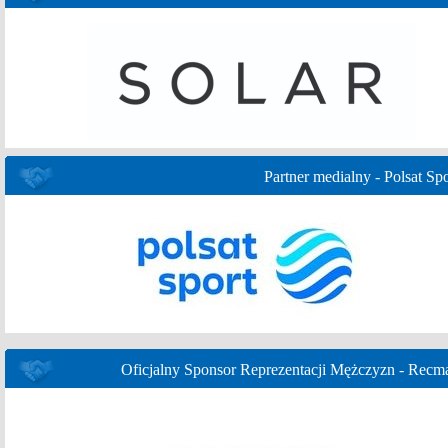
Partner medialny - Polsat Spo
Oficjalny Sponsor Reprezentacji Mężczyzn - Recm