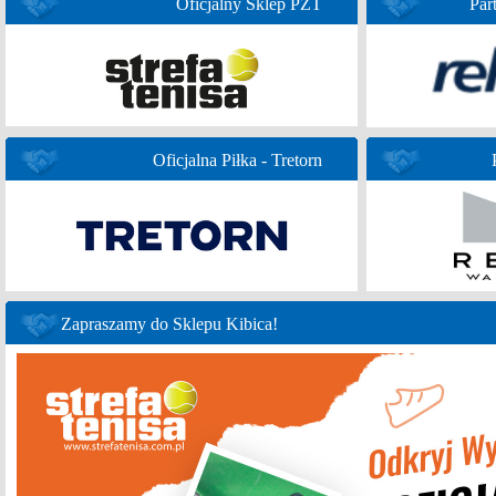
Oficjalny Sklep PZT
Par
Oficjalna Piłka - Tretorn
Zapraszamy do Sklepu Kibica!