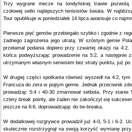
Trzy wygrane mecze na londyńskiej trawie pozwolą 
czołowej setki najlepszych tenisistów świata. W najbliż
Tour opublikuje w poniedziałek 14 lipca awansuje co najmni
Pierwsze pięć gemów przebiegało szybko i zgodnie z reg
żadnego zagrożenia jego utratą. W szóstym gemie Pola
przełamał podania dopiero przy czwartej okazji na 4:2
końca podwyższając prowadzenie na 5:2, a następnie z
utrzymanym własnym serwisem bez straty punktu, już po 
W drugiej części spotkania również wyszedł na 4:2, tym
Francuza do zera w piątym gemie. Jednak przeciwnik zdo
prowadząc 5:4 i 40-30 zmarnował setbola, Przy stanie 
cztery break pointy, ale żaden nie zakończył się sukces
jeszcze na 6:6, doprowadzając do tie-breaka.
W dodatkowej rozgrywce prowadził już 4-0, 5-1 i 6-2. Uc
skutecznie rozstrzygnął na swoją korzyść wymianę przy 