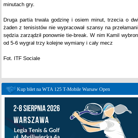
minutach gry.
Druga partia trwała godzinę i osiem minut, trzecia o dwi
żaden z tenisistów nie wypracował szansy na przełaman
sędzia zarządził ponownie tie-break. W nim Kamil wybronił
od 5-6 wygrał trzy kolejne wymiany i cały mecz
Fot. ITF Sociale
Kup bilet na WTA 125 T-Mobile Warsaw Open