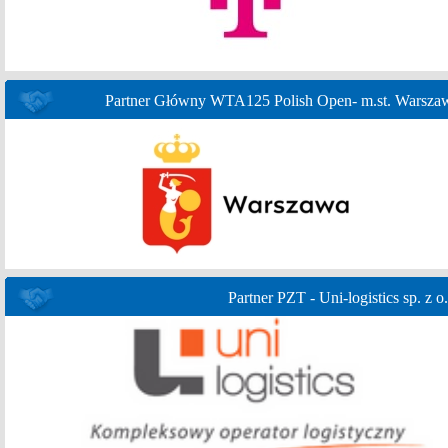
Partner Główny WTA125 Polish Open- m.st. Warsza
Partner PZT - Uni-logistics sp. z o.