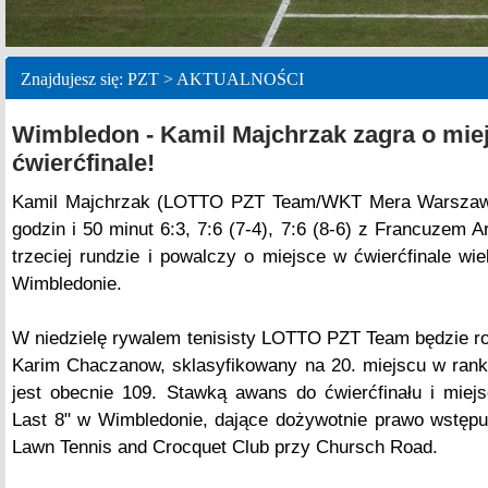
Znajdujesz się: PZT > AKTUALNOŚCI
Wimbledon - Kamil Majchrzak zagra o mie
ćwierćfinale!
Kamil Majchrzak (LOTTO PZT Team/WKT Mera Warszawa
godzin i 50 minut 6:3, 7:6 (7-4), 7:6 (8-6) z Francuzem
trzeciej rundzie i powalczy o miejsce w ćwierćfinale wi
Wimbledonie.
W niedzielę rywalem tenisisty LOTTO PZT Team będzie r
Karim Chaczanow, sklasyfikowany na 20. miejscu w rank
jest obecnie 109. Stawką awans do ćwierćfinału i miej
Last 8" w Wimbledonie, dające dożywotnie prawo wstępu
Lawn Tennis and Crocquet Club przy Chursch Road.