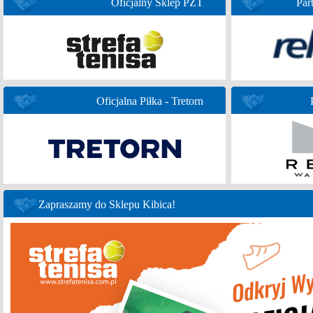
Oficjalny Sklep PZT
Par
Oficjalna Piłka - Tretorn
Zapraszamy do Sklepu Kibica!