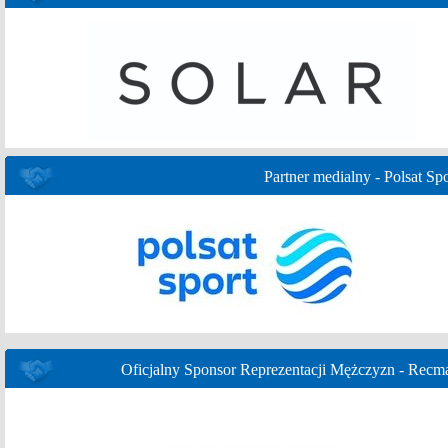
Partner medialny - Polsat Spo
Oficjalny Sponsor Reprezentacji Mężczyzn - Recm