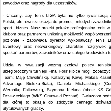
zawodów oraz nagrody dla uczestników.
- Chcemy, aby Tenis LIGA była nie tylko rywalizacją
Polski, ale również okazją do promocji młodych zawodnik
sport i biznes. Nasz projekt pokaże profesjonalny tenis w 
klubom oraz partnerom unikalną możliwość współtworzen
poziomie - zapowiada dyrektor wykonawczy Tenis LI
Eventowy oraz networkingowy charakter rozgrywek g
spotkań partnerów, zawodników oraz całego środowiska t
Udział w rywalizacji wezmą czołowi polscy tenisiśc
ubiegłorocznym turnieju Final Four kibice mogli zobac
Team: Maję Chwalińską, Katarzynę Kawę, Maksa Kaśn
Advantage Bielsko-Biała), Daniela Michalskiego (C
Weronikę Falkowską, Szymona Kielana (oboje KS Gór
Drzewieckiego (WKS Grunwald Poznań). Gwiazdom będzi
dla której to okazja do zdobycia cennego doświad
utytułowanych graczy.