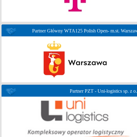
Partner Główny WTA125 Polish Open- m.st. Warsza
Partner PZT - Uni-logistics sp. z o.