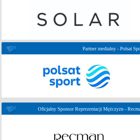
Partner medialny - Polsat Spo
Oficjalny Sponsor Reprezentacji Mężczyzn - Recm