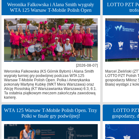
Weronika Falkowska i Alana Smith wygrały
LOTTO PZT Poli
WTA 125 Warsaw T-Mobile Polish Open
trof
[2026-08-07]
Weronika Falkowska (KS Górnik Bytom) i Alana Smith
Marcel Zieliński (ZT
wygrały turniej gry podwójnej podczas WTA 125
LOTTO PZT Polish T
Warsaw T-Mobile Polish Open. Polka i Amerykanka
gospodarzy Miłosz 
pokonały Martynę Kubkę (WKT Mera Warszawa) oraz
Biała) wystąpi z kol
Alicję Rosolską (KT Warszawianka Warszawa) 6:3, 6:1.
Ta ostatnia piątkowym meczem zakończyła zawodową
karierę.
WTA 125 Warsaw T-Mobile Polish Open. Trzy
LOTTO PZT P
Polki w finale gry podwójnej!
gospodarzy, 