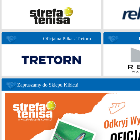
Oficjalna Piłka - Tretorn
Zapraszamy do Sklepu Kibica!