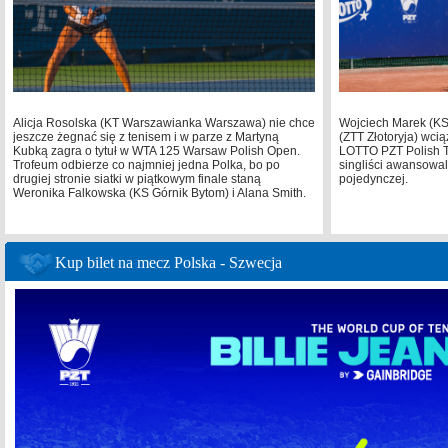
Alicja Rosolska (KT Warszawianka Warszawa) nie chce
Wojciech Marek (KS 
jeszcze żegnać się z tenisem i w parze z Martyną
(ZTT Złotoryja) wcią
Kubką zagra o tytuł w WTA 125 Warsaw Polish Open.
LOTTO PZT Polish T
Trofeum odbierze co najmniej jedna Polka, bo po
singliści awansowal
drugiej stronie siatki w piątkowym finale staną
pojedynczej.
Weronika Falkowska (KS Górnik Bytom) i Alana Smith.
Kup bilet na mecz Polska - Szwecja