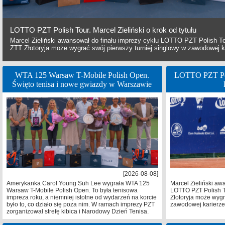
LOTTO PZT Polish Tour. Marcel Zieliński o krok od tytułu
Marcel Zieliński awansował do finału imprezy cyklu LOTTO PZT Polish To
ZTT Złotoryja może wygrać swój pierwszy turniej singlowy w zawodowej k
WTA 125 Warsaw T-Mobile Polish Open.
LOTTO PZT Poli
Święto tenisa i nowe gwiazdy w Warszawie
[2026-08-08]
Amerykanka Carol Young Suh Lee wygrała WTA 125
Marcel Zieliński aw
Warsaw T-Mobile Polish Open. To była tenisowa
LOTTO PZT Polish T
impreza roku, a niemniej istotne od wydarzeń na korcie
Złotoryja może wygr
było to, co działo się poza nim. W ramach imprezy PZT
zawodowej karierze
zorganizował strefę kibica i Narodowy Dzień Tenisa.