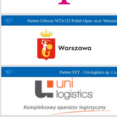
Partner Główny WTA125 Polish Open- m.st. Warsza
Partner PZT - Uni-logistics sp. z o.