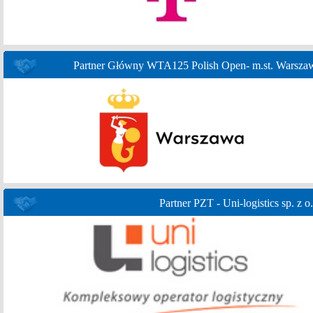
Partner Główny WTA125 Polish Open- m.st. Warsza
Partner PZT - Uni-logistics sp. z o.