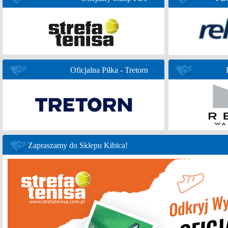
Oficjalna Piłka - Tretorn
Zapraszamy do Sklepu Kibica!