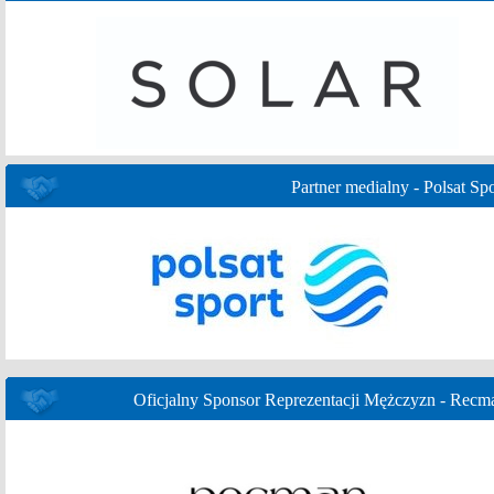
Partner medialny - Polsat Spo
Oficjalny Sponsor Reprezentacji Mężczyzn - Recm