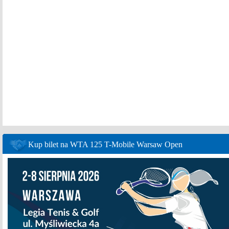
Kup bilet na WTA 125 T-Mobile Warsaw Open