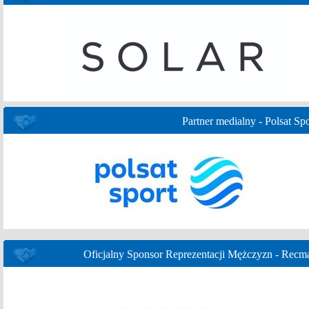
Partner medialny - Polsat Spo
Oficjalny Sponsor Reprezentacji Mężczyzn - Recm