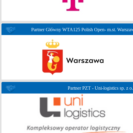
Partner Główny WTA125 Polish Open- m.st. Warsza
Partner PZT - Uni-logistics sp. z o.