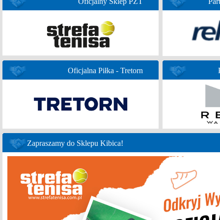
Oficjalny Sklep PZT
Par
Oficjalna Piłka - Tretorn
Zapraszamy do Sklepu Kibica!