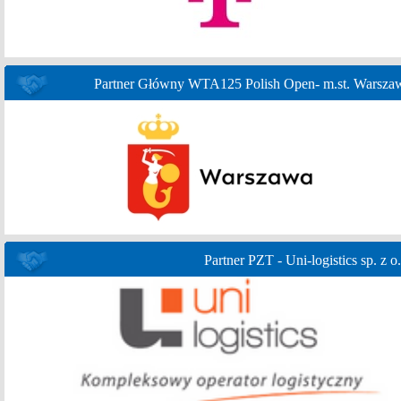
Partner Główny WTA125 Polish Open- m.st. Warsza
Partner PZT - Uni-logistics sp. z o.