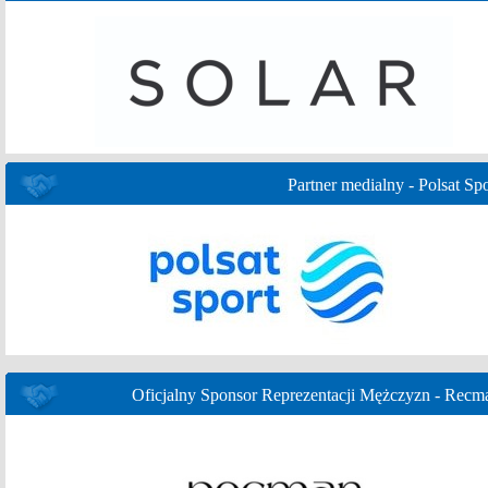
Partner medialny - Polsat Spo
Oficjalny Sponsor Reprezentacji Mężczyzn - Recm