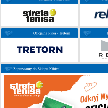
Oficjalna Piłka - Tretorn
Zapraszamy do Sklepu Kibica!