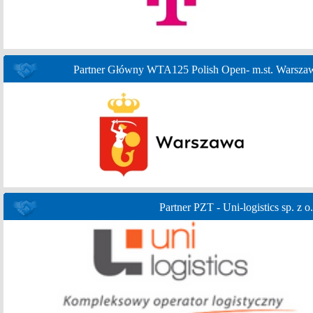
Partner Główny WTA125 Polish Open- m.st. Warsza
Partner PZT - Uni-logistics sp. z o.