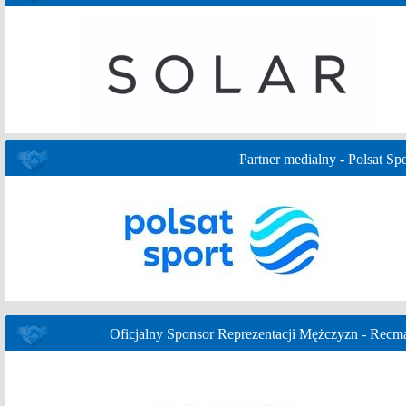
Partner medialny - Polsat Spo
Oficjalny Sponsor Reprezentacji Mężczyzn - Recm