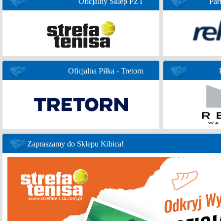
Oficjalny Sklep PZT
Par
Oficjalna Piłka - Tretorn
Zapraszamy do Sklepu Kibica!