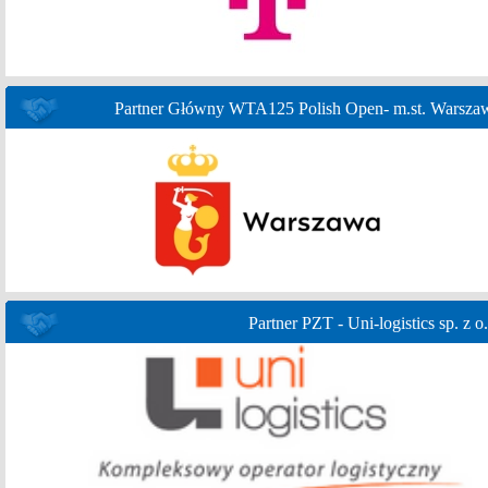
Partner Główny WTA125 Polish Open- m.st. Warsza
Partner PZT - Uni-logistics sp. z o.