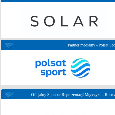
Partner medialny - Polsat Spo
Oficjalny Sponsor Reprezentacji Mężczyzn - Recm