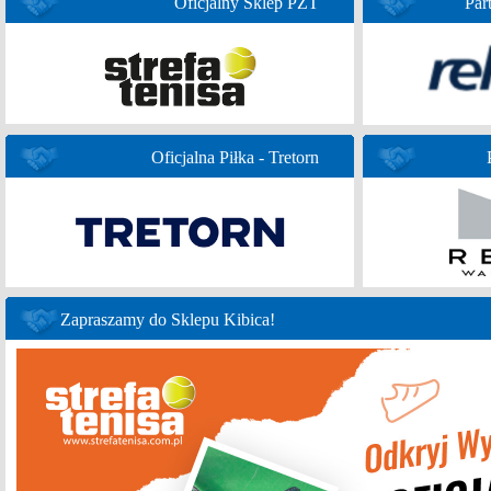
Oficjalny Sklep PZT
Par
Oficjalna Piłka - Tretorn
Zapraszamy do Sklepu Kibica!