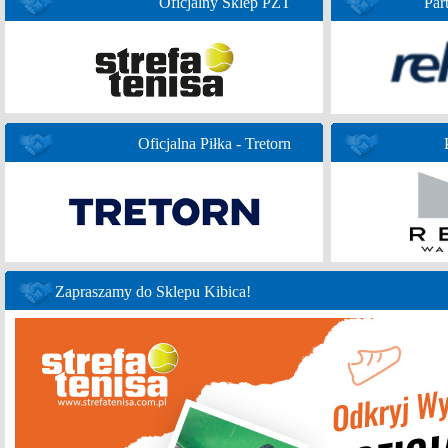
Oficjalny Sklep PZT
Par
Oficjalna Piłka - Tretorn
Zapraszamy do Sklepu Kibica!