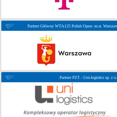
Partner Główny WTA125 Polish Open- m.st. Warsza
Partner PZT - Uni-logistics sp. z o.