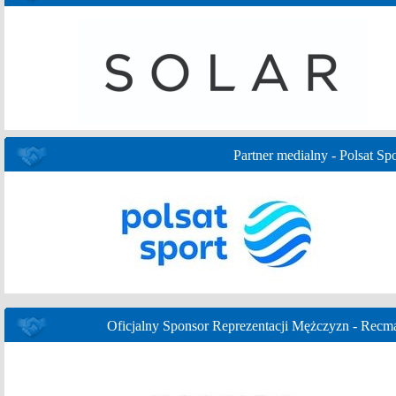
Partner medialny - Polsat Spo
Oficjalny Sponsor Reprezentacji Mężczyzn - Recm