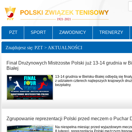
PZT
SPORT
ZAWODNICY
TRENERZY
Znajdujesz się: PZT > AKTUALNOŚCI
Finał Drużynowych Mistrzostw Polski już 13-14 grudnia w Bi
Białej
13-14 grudnia w Bielsku-Białej odbędą się fina
z udziałem czterech najlepszych krajowych druż
bezpłatny.
Zgrupowanie reprezentacji Polski przed meczem o Puchar 
Na niespełna miesiąc przed wyjazdowym mecze
8 lutego), reprezentacja Polski mężczyzn treno