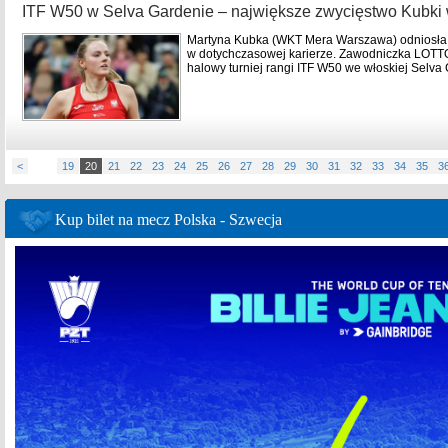
ITF W50 w Selva Gardenie – największe zwycięstwo Kubki 
Martyna Kubka (WKT Mera Warszawa) odniosła 
w dotychczasowej karierze. Zawodniczka LOTT
halowy turniej rangi ITF W50 we włoskiej Selva
<
19
20
21
22
23
24
25
26
27
28
29
30
31
32
33
34
35
3
Kup bilet na mecz Polska - Szwecja