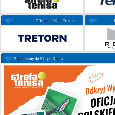
Oficjalna Piłka - Tretorn
Zapraszamy do Sklepu Kibica!