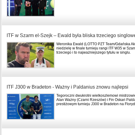
ITF w Szarm el-Szejk – Ewald była bliska trzeciego singlow
Weronika Ewald (LOTTO PZT Team/Gdańska Aka
niedzielę w finale turnieju rangi ITF W35 w Szar
trzeciego i to najważniejszego tytułu w singlu.
ITF J300 w Bradeton - Ważny i Paldanius znowu najlepsi
Tegoroczni dwukrotni wielkoszlemowi mistrzowi
Alan Ważny (Czarni Rzeszów) i Fin Oskari Palda
prestiżowym turnieju J300 w Bradeton na Floryd