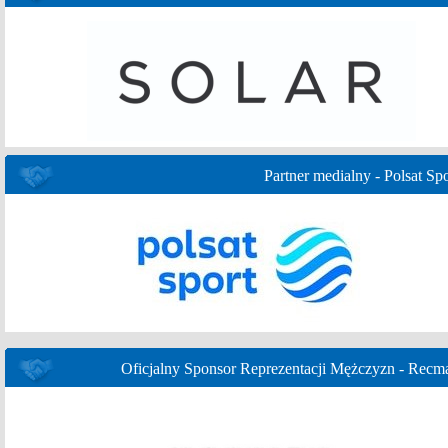
Partner medialny - Polsat Spo
Oficjalny Sponsor Reprezentacji Mężczyzn - Recm