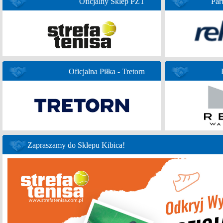
Oficjalny Sklep PZT
Par
Oficjalna Piłka - Tretorn
Zapraszamy do Sklepu Kibica!