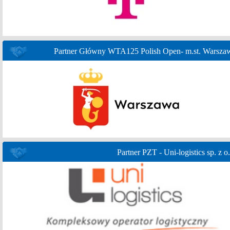
Partner Główny WTA125 Polish Open- m.st. Warsza
Partner PZT - Uni-logistics sp. z o.