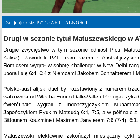
Znajdujesz się: PZT > AKTUALNOŚCI
Drugi w sezonie tytuł Matuszewskiego w A
Drugie zwycięstwo w tym sezonie odniósł Piotr Matusz
Kalisz). Zawodnik PZT Team razem z Australijczykie
Romiosem wygrał w sobotę challenger w New Delhi rangi
uporali się 6:4, 6:4 z Niemcami Jakobem Schnaltterem i 
Polsko-australijski duet był rozstawiony z numerem trzec
walkowera od Włocha Enrico Dalle-Valle i Portugalczyka 
ćwierćfinale wygrali z Indonezyjczykiem Muhamma
Japończykiem Ryukim Matsudą 6:4, 7:5, a w półfinale z
Bittounem Kouzmine i Maximem Janvierem 7:6 (7-4), 6:1.
Matuszewski efektownie zakończył miesięczny cykl s