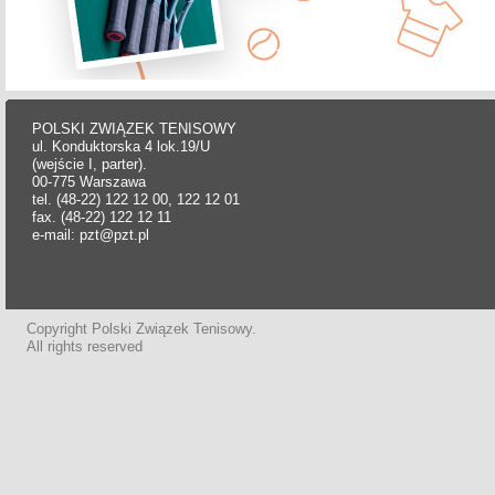
POLSKI ZWIĄZEK TENISOWY
ul. Konduktorska 4 lok.19/U
(wejście I, parter).
00-775 Warszawa
tel. (48-22) 122 12 00, 122 12 01
fax. (48-22) 122 12 11
e-mail: pzt@pzt.pl
Copyright Polski Związek Tenisowy.
All rights reserved