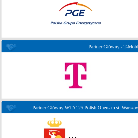
Partner Główny - T-Mobi
Partner Główny WTA125 Polish Open- m.st. Warsza