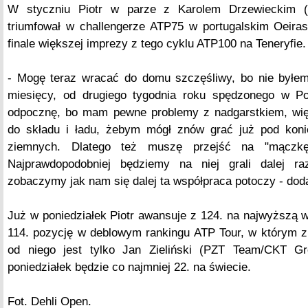
W styczniu Piotr w parze z Karolem Drzewieckim 
triumfował w challengerze ATP75 w portugalskim Oeiras
finale większej imprezy z tego cyklu ATP100 na Teneryfie.
- Mogę teraz wracać do domu szczęśliwy, bo nie byłe
miesięcy, od drugiego tygodnia roku spędzonego w Por
odpocznę, bo mam pewne problemy z nadgarstkiem, wi
do składu i ładu, żebym mógł znów grać już pod koni
ziemnych. Dlatego też muszę przejść na "mączkę"
Najprawdopodobniej będziemy na niej grali dalej
zobaczymy jak nam się dalej ta współpraca potoczy - dod
Już w poniedziałek Piotr awansuje z 124. na najwyższą 
114. pozycję w deblowym rankingu ATP Tour, w którym 
od niego jest tylko Jan Zieliński (PZT Team/CKT G
poniedziałek będzie co najmniej 22. na świecie.
Fot. Dehli Open.