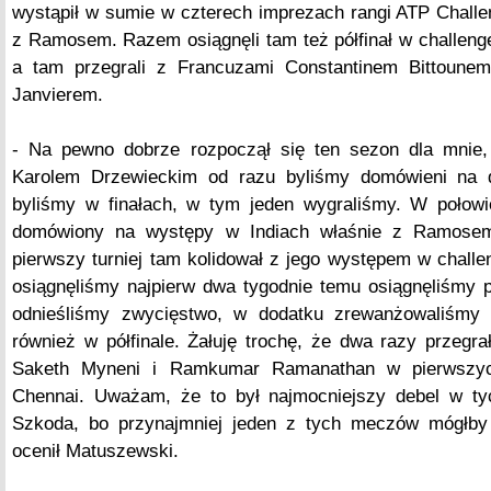
wystąpił w sumie w czterech imprezach rangi ATP Challe
z Ramosem. Razem osiągnęli tam też półfinał w challen
a tam przegrali z Francuzami Constantinem Bittoun
Janvierem.
- Na pewno dobrze rozpoczął się ten sezon dla mnie,
Karolem Drzewieckim od razu byliśmy domówieni na 
byliśmy w finałach, w tym jeden wygraliśmy. W połowi
domówiony na występy w Indiach właśnie z Ramosem,
pierwszy turniej tam kolidował z jego występem w challe
osiągnęliśmy najpierw dwa tygodnie temu osiągnęliśmy pó
odnieśliśmy zwycięstwo, w dodatku zrewanżowaliśmy
również w półfinale. Żałuję trochę, że dwa razy przegr
Saketh Myneni i Ramkumar Ramanathan w pierwszy
Chennai. Uważam, że to był najmocniejszy debel w tyc
Szkoda, bo przynajmniej jeden z tych meczów mógłby 
ocenił Matuszewski.