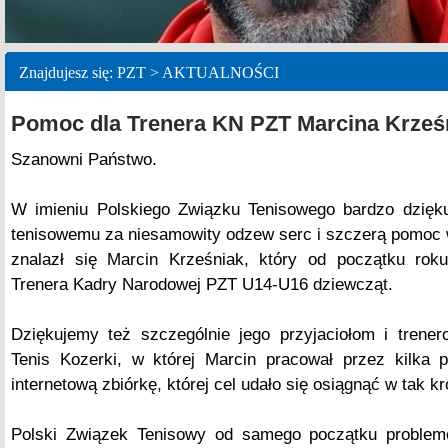
Znajdujesz się: PZT > AKTUALNOŚCI
Pomoc dla Trenera KN PZT Marcina Krześ
Szanowni Państwo.
W imieniu Polskiego Związku Tenisowego bardzo dzięk
tenisowemu za niesamowity odzew serc i szczerą pomoc w t
znalazł się Marcin Krześniak, który od początku roku
Trenera Kadry Narodowej PZT U14-U16 dziewcząt.
Dziękujemy też szczególnie jego przyjaciołom i trene
Tenis Kozerki, w której Marcin pracował przez kilka p
internetową zbiórkę, której cel udało się osiągnąć w tak k
Polski Związek Tenisowy od samego początku proble