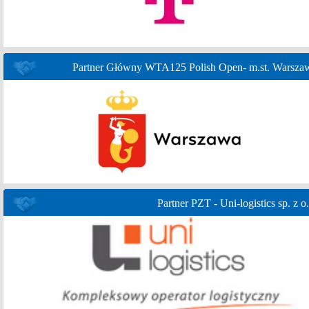
Partner Główny WTA125 Polish Open- m.st. Warsza
Partner PZT - Uni-logistics sp. z o.