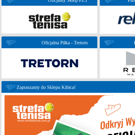
Oficjalny Sklep PZT
Par
Oficjalna Piłka - Tretorn
Zapraszamy do Sklepu Kibica!