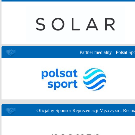
Partner medialny - Polsat Spo
Oficjalny Sponsor Reprezentacji Mężczyzn - Recm