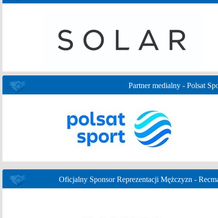
Partner medialny - Polsat Spo
Oficjalny Sponsor Reprezentacji Mężczyzn - Recm