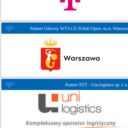
Partner Główny WTA125 Polish Open- m.st. Warsza
Partner PZT - Uni-logistics sp. z o.