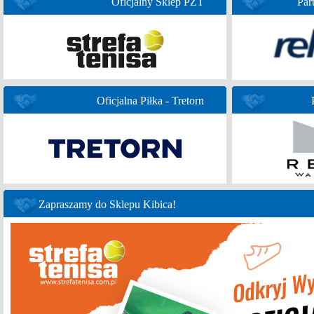
Oficjalny Sklep PZT
Par
Oficjalna Piłka - Tretorn
Zapraszamy do Sklepu Kibica!