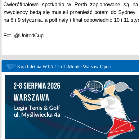
Ćwierćfinałowe spotkania w Perth zaplanowane są na
zwycięzcy będą się musieli przenieść potem do Sydney. Ta
na 8 i 9 stycznia, a półfinały i finał odpowiednio 10 i 11 sty
Fot. @UnitedCup
Kup bilet na WTA 125 T-Mobile Warsaw Open