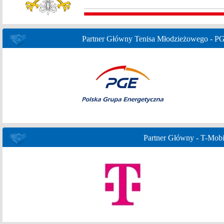
Partner Główny Tenisa Młodzieżowego - P
Partner Główny - T-Mobi