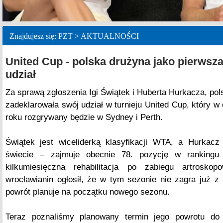
Znajdujesz się: PZT > AKTUALNOŚCI
United Cup - polska drużyna jako pierwsza
udział
Za sprawą zgłoszenia Igi Świątek i Huberta Hurkacza, pol
zadeklarowała swój udział w turnieju United Cup, który w
roku rozgrywany będzie w Sydney i Perth.
Świątek jest wiceliderką klasyfikacji WTA, a Hurkac
świecie – zajmuje obecnie 78. pozycję w ranking
kilkumiesięczna rehabilitacja po zabiegu artrosko
wrocławianin ogłosił, że w tym sezonie nie zagra już 
powrót planuje na początku nowego sezonu.
Teraz poznaliśmy planowany termin jego powrotu do g