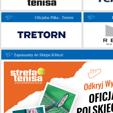
Oficjalna Piłka - Tretorn
Zapraszamy do Sklepu Kibica!