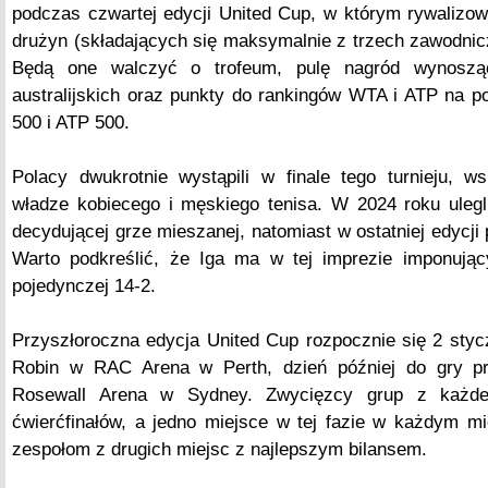
podczas czwartej edycji United Cup, w którym rywalizo
drużyn (składających się maksymalnie z trzech zawodnic
Będą one walczyć o trofeum, pulę nagród wynoszą
australijskich oraz punkty do rankingów WTA i ATP na 
500 i ATP 500.
Polacy dwukrotnie wystąpili w finale tego turnieju, w
władze kobiecego i męskiego tenisa. W 2024 roku uleg
decydującej grze mieszanej, natomiast w ostatniej edycji 
Warto podkreślić, że Iga ma w tej imprezie imponują
pojedynczej 14-2.
Przyszłoroczna edycja United Cup rozpocznie się 2 sty
Robin w RAC Arena w Perth, dzień później do gry p
Rosewall Arena w Sydney. Zwycięzcy grup z każde
ćwierćfinałów, a jedno miejsce w tej fazie w każdym m
zespołom z drugich miejsc z najlepszym bilansem.