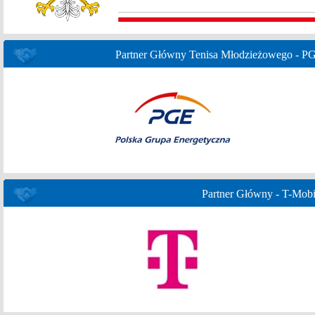
Partner Główny Tenisa Młodzieżowego - P
Partner Główny - T-Mobi