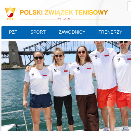
PZT
SPORT
ZAWODNICY
TRENERZY