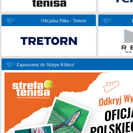
Oficjalna Piłka - Tretorn
Zapraszamy do Sklepu Kibica!