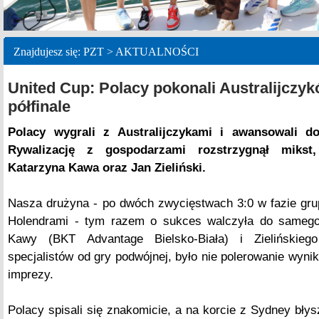
Znajdujesz się: PZT > AKTUALNOŚCI
United Cup: Polacy pokonali Australijczyk
półfinale
Polacy wygrali z Australijczykami i awansowali do
Rywalizację z gospodarzami rozstrzygnął mikst
Katarzyna Kawa oraz Jan Zieliński.
Nasza drużyna - po dwóch zwycięstwach 3:0 w fazie gr
Holendrami - tym razem o sukces walczyła do sameg
Kawy (BKT Advantage Bielsko-Biała) i Zielińskiego
specjalistów od gry podwójnej, było nie polerowanie wynik
imprezy.
Polacy spisali się znakomicie, a na korcie z Sydney błys