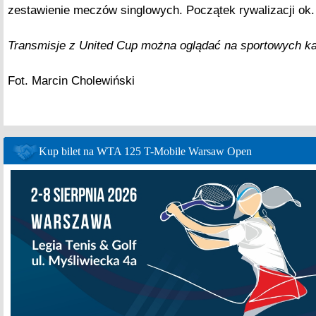
zestawienie meczów singlowych. Początek rywalizacji ok.
Transmisje z United Cup można oglądać na sportowych ka
Fot. Marcin Cholewiński
Kup bilet na WTA 125 T-Mobile Warsaw Open