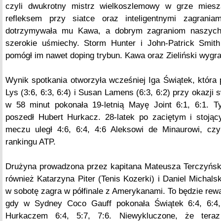
czyli dwukrotny mistrz wielkoszlemowy w grze miesza
refleksem przy siatce oraz inteligentnymi zagrania
dotrzymywała mu Kawa, a dobrym zagraniom naszych 
szerokie uśmiechy. Storm Hunter i John-Patrick Smith 
pomógł im nawet doping trybun. Kawa oraz Zieliński wygrali
Wynik spotkania otworzyła wcześniej Iga Świątek, któr
Lys (3:6, 6:3, 6:4) i Susan Lamens (6:3, 6:2) przy okazji
w 58 minut pokonała 19-letnią Mayę Joint 6:1, 6:1. 
poszedł Hubert Hurkacz. 28-latek po zaciętym i stoj
meczu uległ 4:6, 6:4, 4:6 Aleksowi de Minaurowi, cz
rankingu ATP.
Drużyna prowadzona przez kapitana Mateusza Terczyński
również Katarzyna Piter (Tenis Kozerki) i Daniel Micha
w sobotę zagra w półfinale z Amerykanami. To będzie rewa
gdy w Sydney Coco Gauff pokonała Świątek 6:4, 6:4, 
Hurkaczem 6:4, 5:7, 7:6. Niewykluczone, że tera