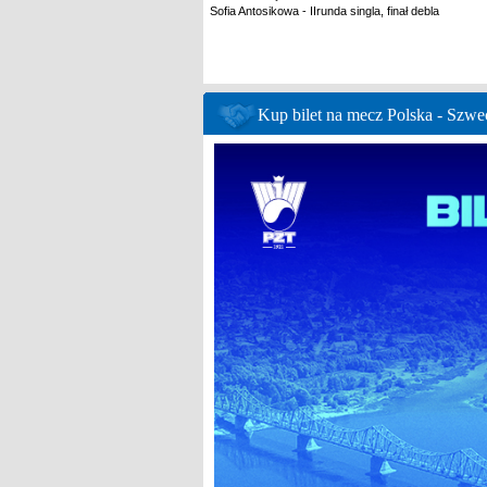
Sofia Antosikowa - IIrunda singla, finał debla
Kup bilet na mecz Polska - Szwe