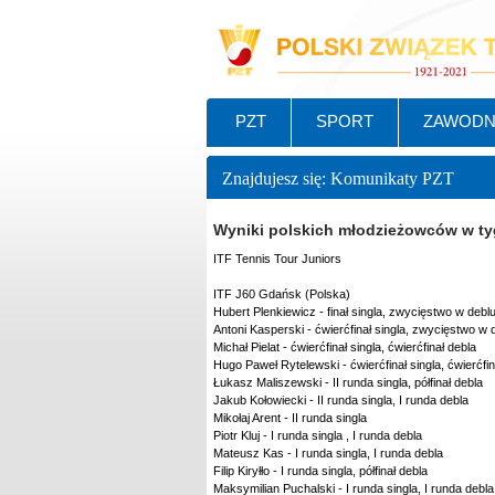
PZT
SPORT
ZAWODN
Znajdujesz się: Komunikaty PZT
Wyniki polskich młodzieżowców w tyg
ITF Tennis Tour Juniors
ITF J60 Gdańsk (Polska)
Hubert Plenkiewicz - finał singla, zwycięstwo w debl
Antoni Kasperski - ćwierćfinał singla, zwycięstwo w 
Michał Pielat - ćwierćfinał singla, ćwierćfinał debla
Hugo Paweł Rytelewski - ćwierćfinał singla, ćwierćfin
Łukasz Maliszewski - II runda singla, półfinał debla
Jakub Kołowiecki - II runda singla, I runda debla
Mikołaj Arent - II runda singla
Piotr Kluj - I runda singla , I runda debla
Mateusz Kas - I runda singla, I runda debla
Filip Kiryłło - I runda singla, półfinał debla
Maksymilian Puchalski - I runda singla, I runda debla