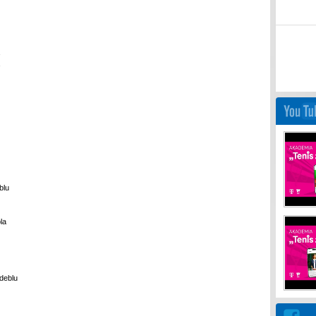
blu
la
deblu