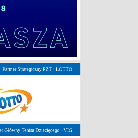
Partner Strategiczny PZT - LOTTO
er Główny Tenisa Dziecięcego - VIG