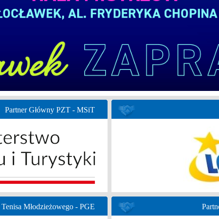
Partner Główny PZT - MSiT
 Tenisa Młodzieżowego - PGE
Partn