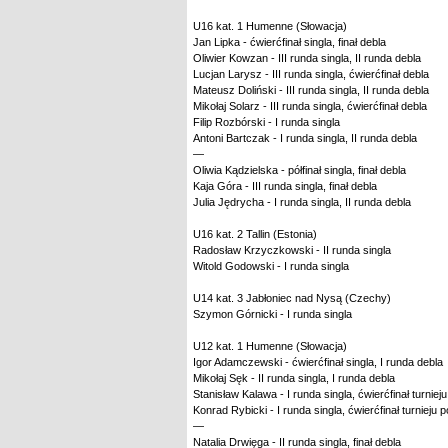
U16 kat. 1 Humenne (Słowacja)
Jan Lipka - ćwierćfinał singla, finał debla
Oliwier Kowzan - III runda singla, II runda debla
Lucjan Larysz - III runda singla, ćwierćfinał debla
Mateusz Doliński - III runda singla, II runda debla
Mikołaj Solarz - III runda singla, ćwierćfinał debla
Filip Rozbórski - I runda singla
Antoni Bartczak - I runda singla, II runda debla
—
Oliwia Kądzielska - półfinał singla, finał debla
Kaja Góra - III runda singla, finał debla
Julia Jędrycha - I runda singla, II runda debla
U16 kat. 2 Tallin (Estonia)
Radosław Krzyczkowski - II runda singla
Witold Godowski - I runda singla
U14 kat. 3 Jabłoniec nad Nysą (Czechy)
Szymon Górnicki - I runda singla
U12 kat. 1 Humenne (Słowacja)
Igor Adamczewski - ćwierćfinał singla, I runda debla
Mikołaj Sęk - II runda singla, I runda debla
Stanisław Kalawa - I runda singla, ćwierćfinał turniej
Konrad Rybicki - I runda singla, ćwierćfinał turnieju 
—
Natalia Drwięga - II runda singla, finał debla