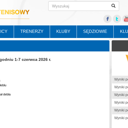
ICY
TRENERZY
KLUBY
SĘDZIOWIE
KL
odniu 1-7 czerwca 2026 r.
u
deblu
ał debla