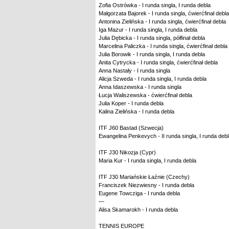
Zofia Ostrówka - I runda singla, I runda debla
Małgorzata Bajorek - I runda singla, ćwierćfinał debla
Antonina Zielińska - I runda singla, ćwierćfinał debla
Iga Mazur - I runda singla, I runda debla
Julia Dębicka - I runda singla, półfinał debla
Marcelina Paliczka - I runda singla, ćwierćfinał debla
Julia Borowik - I runda singla, I runda debla
Anita Cytrycka - I runda singla, ćwierćfinał debla
Anna Nastały - I runda singla
Alicja Szweda - I runda singla, I runda debla
Anna Idaszewska - I runda singla
Łucja Waliszewska - ćwierćfinał debla
Julia Koper - I runda debla
Kalina Zielińska - I runda debla
ITF J60 Bastad (Szwecja)
Ewangelina Penkevych - II runda singla, I runda deb
ITF J30 Nikozja (Cypr)
Maria Kur - I runda singla, I runda debla
ITF J30 Mariańskie Łaźnie (Czechy)
Franciszek Niezwiesny - I runda debla
Eugene Towcziga - I runda debla
—
Alisa Skamarokh - I runda debla
TENNIS EUROPE