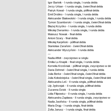
Igor Bartnik - I runda singla, I runda debla
Jerzy Urban - I runda singla, ćwierćfinał debla
Patryk Kowal - I runda singla, półfinał debla
Emil Drobko - I runda singla, I runda debla
Aleksander Białowolski - I runda singla, I runda debla
Tymon Szamborski - I runda singla, ćwierćfinał debla
Błażej Krzyśko - I runda singla, I runda debla
Mikołaj Owramko - I runda singla, I runda debla
Mateusz Nowak - finał debla
Antoni Szary - finał debla
Mikołaj Karpiński - półfinał debla
Stanisław Zarański - ćwierćfinał debla
Aleksander Wyszyński - I runda debla
—
Nadia Affelt - zwycięstwo w singlu
Emilia Lu Knapik - finał singla, I runda debla
Kornelia Krześniak - półfinał singla, zwycięstwo w de
Daria Dehmel - ćwierćfinał singla, I runda debla
Julia Berke - ćwierćfinał singla, ćwierćfinał debla
Julia Kołodziejska - ćwierćfinał singla, ćwierćfinał deb
Aleksandra Leś - II runda singla, półfinał debla
Lily Jędrzejak - II runda singla, półfinał debla
Zuzanna Dziok - II runda singla
Lidia Filipowicz - II runda singla, I runda debla
Aleksandra Zapława - II runda singla, zwycięstwo w 
Nadia Jasińska - II runda singla, półfinał debla
Maria Drąg - I runda singla, finał debla
Zofia Janusz - I runda singla, finał debla