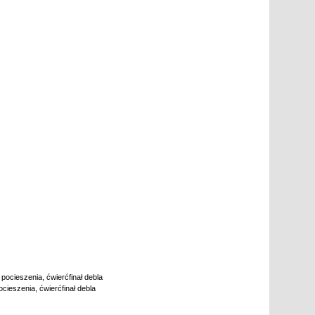
u pocieszenia, ćwierćfinał debla
pocieszenia, ćwierćfinał debla