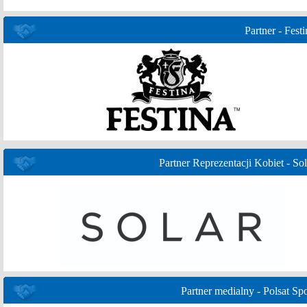
Partner - Festi
Partner Reprezentacji Kobiet - Sol
Partner medialny - Polsat Spo