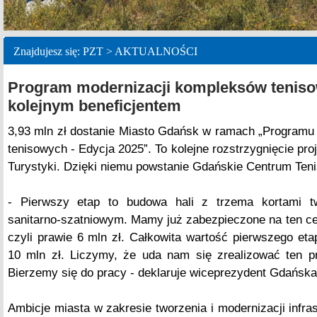
Znajdujesz się: PZT > AKTUALNOŚCI
Program modernizacji kompleksów tenis
kolejnym beneficjentem
3,93 mln zł dostanie Miasto Gdańsk w ramach „Programu
tenisowych - Edycja 2025”. To kolejne rozstrzygnięcie proj
Turystyki. Dzięki niemu powstanie Gdańskie Centrum Teni
- Pierwszy etap to budowa hali z trzema kortami t
sanitarno-szatniowym. Mamy już zabezpieczone na ten cel
czyli prawie 6 mln zł. Całkowita wartość pierwszego etap
10 mln zł. Liczymy, że uda nam się zrealizować ten pr
Bierzemy się do pracy - deklaruje wiceprezydent Gdańska
Ambicje miasta w zakresie tworzenia i modernizacji infras