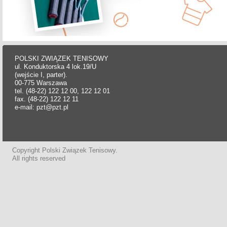
POLSKI ZWIĄZEK TENISOWY
ul. Konduktorska 4 lok.19/U
(wejście I, parter).
00-775 Warszawa
tel. (48-22) 122 12 00, 122 12 01
fax. (48-22) 122 12 11
e-mail: pzt@pzt.pl
Copyright Polski Związek Tenisowy.
All rights reserved