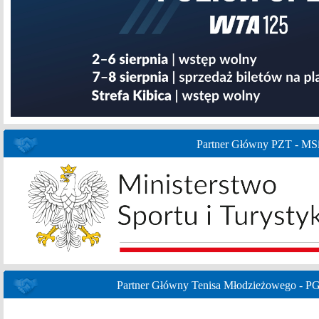
Partner Główny PZT - MS
Partner Główny Tenisa Młodzieżowego - P