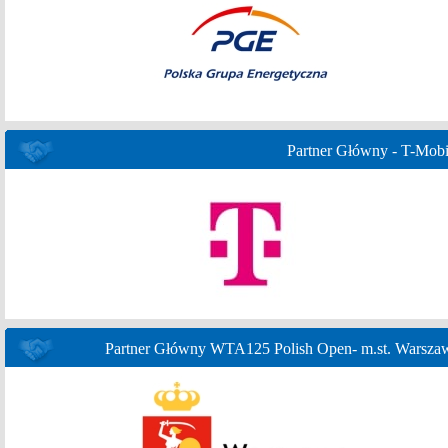
Partner Główny - T-Mobi
Partner Główny WTA125 Polish Open- m.st. Warsza