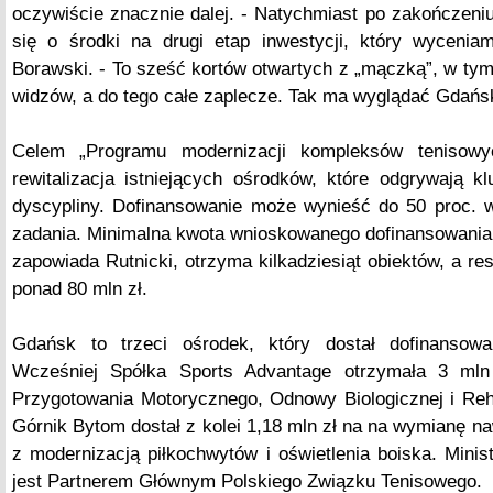
oczywiście znacznie dalej. - Natychmiast po zakończeni
się o środki na drugi etap inwestycji, który wyceni
Borawski. - To sześć kortów otwartych z „mączką”, w tym
widzów, a do tego całe zaplecze. Tak ma wyglądać Gdańs
Celem „Programu modernizacji kompleksów tenisowy
rewitalizacja istniejących ośrodków, które odgrywają k
dyscypliny. Dofinansowanie może wynieść do 50 proc. 
zadania. Minimalna kwota wnioskowanego dofinansowania t
zapowiada Rutnicki, otrzyma kilkadziesiąt obiektów, a re
ponad 80 mln zł.
Gdańsk to trzeci ośrodek, który dostał dofinansow
Wcześniej Spółka Sports Advantage otrzymała 3 ml
Przygotowania Motorycznego, Odnowy Biologicznej i Rehabi
Górnik Bytom dostał z kolei 1,18 mln zł na na wymianę na
z modernizacją piłkochwytów i oświetlenia boiska. Minist
jest Partnerem Głównym Polskiego Związku Tenisowego.