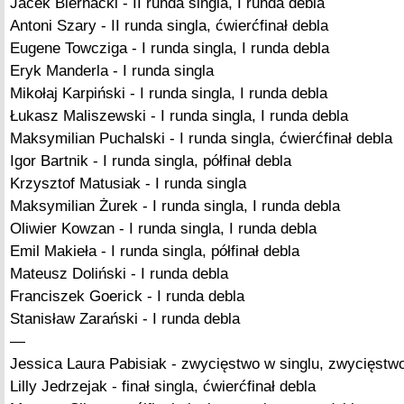
Jacek Biernacki - II runda singla, I runda debla
Antoni Szary - II runda singla, ćwierćfinał debla
Eugene Towcziga - I runda singla, I runda debla
Eryk Manderla - I runda singla
Mikołaj Karpiński - I runda singla, I runda debla
Łukasz Maliszewski - I runda singla, I runda debla
Maksymilian Puchalski - I runda singla, ćwierćfinał debla
Igor Bartnik - I runda singla, półfinał debla
Krzysztof Matusiak - I runda singla
Maksymilian Żurek - I runda singla, I runda debla
Oliwier Kowzan - I runda singla, I runda debla
Emil Makieła - I runda singla, półfinał debla
Mateusz Doliński - I runda debla
Franciszek Goerick - I runda debla
Stanisław Zarański - I runda debla
—
Jessica Laura Pabisiak - zwycięstwo w singlu, zwycięstw
Lilly Jedrzejak - finał singla, ćwierćfinał debla