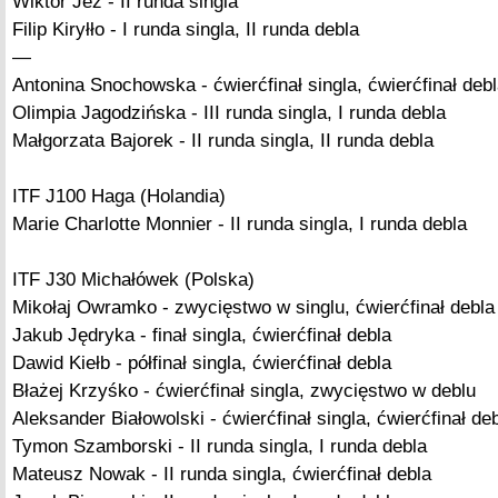
Wiktor Jeż - II runda singla
Filip Kiryłło - I runda singla, II runda debla
—
Antonina Snochowska - ćwierćfinał singla, ćwierćfinał deb
Olimpia Jagodzińska - III runda singla, I runda debla
Małgorzata Bajorek - II runda singla, II runda debla
ITF J100 Haga (Holandia)
Marie Charlotte Monnier - II runda singla, I runda debla
ITF J30 Michałówek (Polska)
Mikołaj Owramko - zwycięstwo w singlu, ćwierćfinał debla
Jakub Jędryka - finał singla, ćwierćfinał debla
Dawid Kiełb - półfinał singla, ćwierćfinał debla
Błażej Krzyśko - ćwierćfinał singla, zwycięstwo w deblu
Aleksander Białowolski - ćwierćfinał singla, ćwierćfinał de
Tymon Szamborski - II runda singla, I runda debla
Mateusz Nowak - II runda singla, ćwierćfinał debla