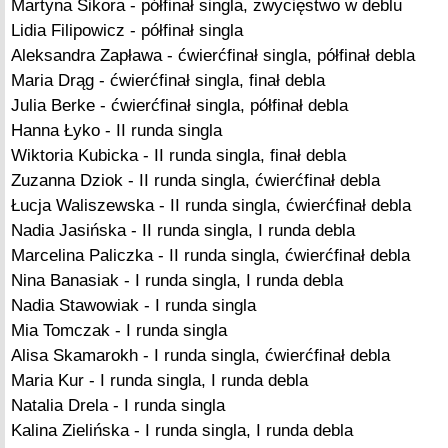
Martyna Sikora - półfinał singla, zwycięstwo w deblu
Lidia Filipowicz - półfinał singla
Aleksandra Zapława - ćwierćfinał singla, półfinał debla
Maria Drąg - ćwierćfinał singla, finał debla
Julia Berke - ćwierćfinał singla, półfinał debla
Hanna Łyko - II runda singla
Wiktoria Kubicka - II runda singla, finał debla
Zuzanna Dziok - II runda singla, ćwierćfinał debla
Łucja Waliszewska - II runda singla, ćwierćfinał debla
Nadia Jasińska - II runda singla, I runda debla
Marcelina Paliczka - II runda singla, ćwierćfinał debla
Nina Banasiak - I runda singla, I runda debla
Nadia Stawowiak - I runda singla
Mia Tomczak - I runda singla
Alisa Skamarokh - I runda singla, ćwierćfinał debla
Maria Kur - I runda singla, I runda debla
Natalia Drela - I runda singla
Kalina Zielińska - I runda singla, I runda debla