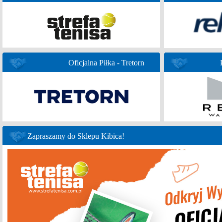
Oficjalna Piłka - Tretorn
Zapraszamy do Sklepu Kibica!