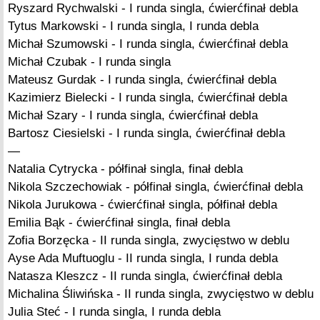
Ryszard Rychwalski - I runda singla, ćwierćfinał debla
Tytus Markowski - I runda singla, I runda debla
Michał Szumowski - I runda singla, ćwierćfinał debla
Michał Czubak - I runda singla
Mateusz Gurdak - I runda singla, ćwierćfinał debla
Kazimierz Bielecki - I runda singla, ćwierćfinał debla
Michał Szary - I runda singla, ćwierćfinał debla
Bartosz Ciesielski - I runda singla, ćwierćfinał debla
—
Natalia Cytrycka - półfinał singla, finał debla
Nikola Szczechowiak - półfinał singla, ćwierćfinał debla
Nikola Jurukowa - ćwierćfinał singla, półfinał debla
Emilia Bąk - ćwierćfinał singla, finał debla
Zofia Borzęcka - II runda singla, zwycięstwo w deblu
Ayse Ada Muftuoglu - II runda singla, I runda debla
Natasza Kleszcz - II runda singla, ćwierćfinał debla
Michalina Śliwińska - II runda singla, zwycięstwo w deblu
Julia Steć - I runda singla, I runda debla