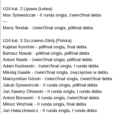
U14 kat. 2 Lipawa (Łotwa)
Max Sylwestrzak - II runda singla, ćwierćfinał debla
—
Maria Terelak - ćwierćfinał singla, półfinał debla
U14 kat. 3 Szczawno-Zdrój (Polska)
Kajetan Kosiński - półfinał singla, finał debla
Bartosz Nowak - półfinał singla, półfinał debla
Antoni Nowik - ćwierćfinał singla, półfinał debla
Adam Kozłowski - ćwierćfinał singla, I runda debla
Mikołaj Gawlik - ćwierćfinał singla, zwycięstwo w deblu
Maksymilian Górski - ćwierćfinał singla, ćwierćfinał debla
Jakub Sylwestrzak - II runda singla, półfinał debla
Jan Xawery Orłowski - II runda singla, I runda debla
Antoni Borowski - II runda singla, ćwierćfinał debla
Miłosz Woźniak - II runda singla, finał debla
Jan Hałaczkiewicz - II runda singla, I runda debla