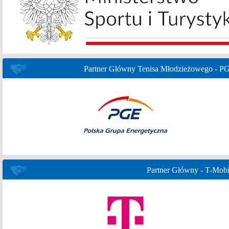
Partner Główny Tenisa Młodzieżowego - P
Partner Główny - T-Mobi