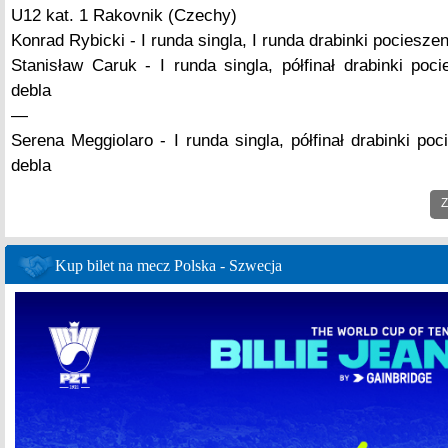
U12 kat. 1 Rakovnik (Czechy)
Konrad Rybicki - I runda singla, I runda drabinki pocieszen
Stanisław Caruk - I runda singla, półfinał drabinki poci
debla
—
Serena Meggiolaro - I runda singla, półfinał drabinki poc
debla
Z
Kup bilet na mecz Polska - Szwecja