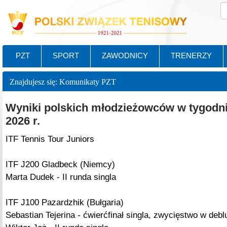
PZT
SPORT
ZAWODNICY
TRENERZY
Znajdujesz się: Komunikaty PZT
Wyniki polskich młodzieżowców w tygodni
2026 r.
ITF Tennis Tour Juniors
ITF J200 Gladbeck (Niemcy)
Marta Dudek - II runda singla
ITF J100 Pazardzhik (Bułgaria)
Sebastian Tejerina - ćwierćfinał singla, zwycięstwo w debl