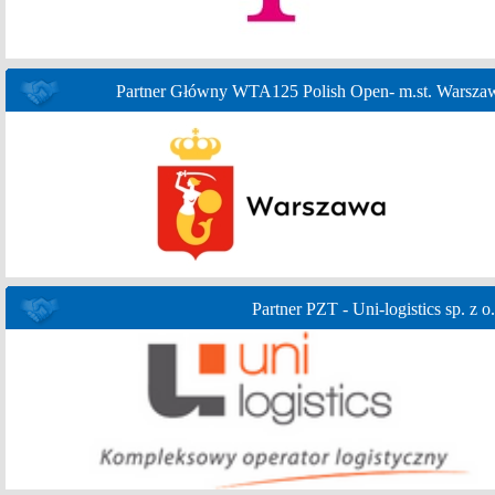
Partner Główny WTA125 Polish Open- m.st. Warsza
Partner PZT - Uni-logistics sp. z o.