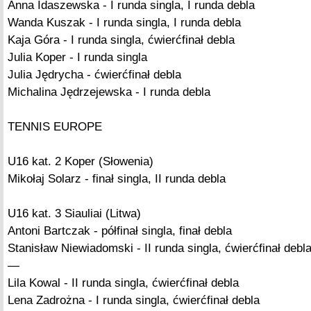
Anna Idaszewska - I runda singla, I runda debla
Wanda Kuszak - I runda singla, I runda debla
Kaja Góra - I runda singla, ćwierćfinał debla
Julia Koper - I runda singla
Julia Jędrycha - ćwierćfinał debla
Michalina Jędrzejewska - I runda debla
TENNIS EUROPE
U16 kat. 2 Koper (Słowenia)
Mikołaj Solarz - finał singla, II runda debla
U16 kat. 3 Siauliai (Litwa)
Antoni Bartczak - półfinał singla, finał debla
Stanisław Niewiadomski - II runda singla, ćwierćfinał debl
—
Lila Kowal - II runda singla, ćwierćfinał debla
Lena Zadrożna - I runda singla, ćwierćfinał debla