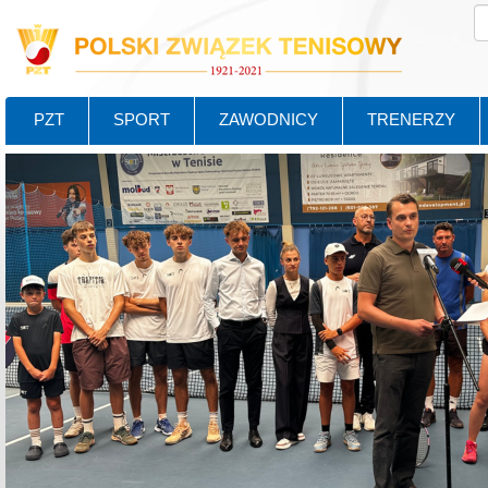
PZT
SPORT
ZAWODNICY
TRENERZY