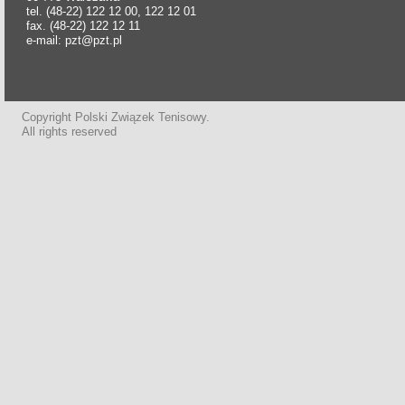
tel. (48-22) 122 12 00, 122 12 01
fax. (48-22) 122 12 11
e-mail: pzt@pzt.pl
Copyright Polski Związek Tenisowy.
All rights reserved