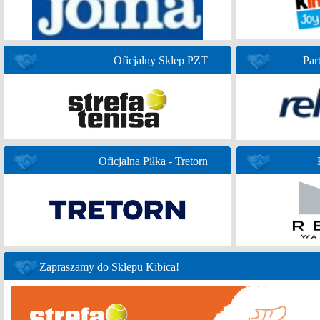
Oficjalny Sklep PZT
Par
Oficjalna Piłka - Tretorn
Zapraszamy do Sklepu Kibica!