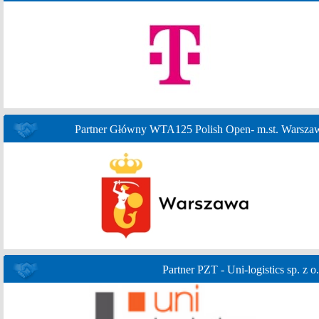
Partner Główny WTA125 Polish Open- m.st. Warsza
Partner PZT - Uni-logistics sp. z o.