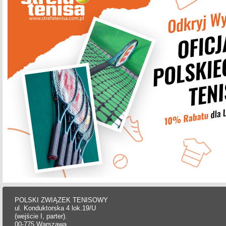
POLSKI ZWIĄZEK TENISOWY
ul. Konduktorska 4 lok.19/U
(wejście I, parter).
00-775 Warszawa