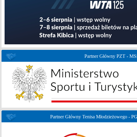
Partner Główny PZT - MS
Partner Główny Tenisa Młodzieżowego - P