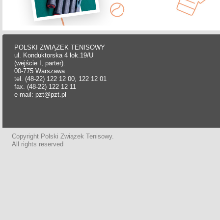
POLSKI ZWIĄZEK TENISOWY
ul. Konduktorska 4 lok.19/U
(wejście I, parter).
00-775 Warszawa
tel. (48-22) 122 12 00, 122 12 01
fax. (48-22) 122 12 11
e-mail: pzt@pzt.pl
Copyright Polski Związek Tenisowy.
All rights reserved