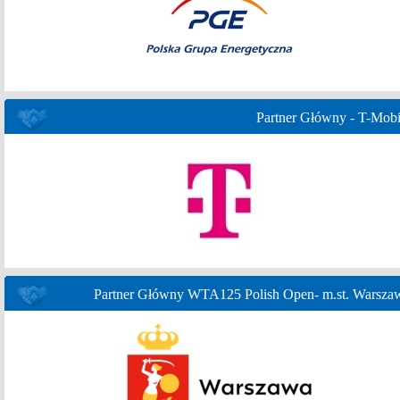
Partner Główny - T-Mobi
Partner Główny WTA125 Polish Open- m.st. Warsza