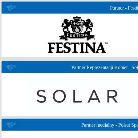
Partner - Festi
Partner Reprezentacji Kobiet - Sol
Partner medialny - Polsat Spo