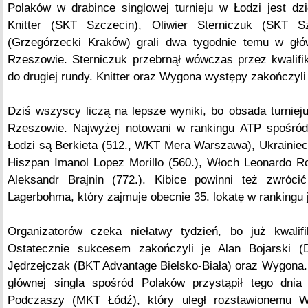
Polaków w drabince singlowej turnieju w Łodzi jest dzi
Knitter (SKT Szczecin), Oliwier Sterniczuk (SKT 
(Grzegórzecki Kraków) grali dwa tygodnie temu w głó
Rzeszowie. Sterniczuk przebrnął wówczas przez kwalifi
do drugiej rundy. Knitter oraz Wygona występy zakończyli
Dziś wszyscy liczą na lepsze wyniki, bo obsada turnieju
Rzeszowie. Najwyżej notowani w rankingu ATP spośró
Łodzi są Berkieta (512., WKT Mera Warszawa), Ukrainiec
Hiszpan Imanol Lopez Morillo (560.), Włoch Leonardo Ro
Aleksandr Brajnin (772.). Kibice powinni też zwróc
Lagerbohma, który zajmuje obecnie 35. lokatę w rankingu 
Organizatorów czeka niełatwy tydzień, bo już kwalif
Ostatecznie sukcesem zakończyli je Alan Bojarski 
Jędrzejczak (BKT Advantage Bielsko-Biała) oraz Wygona. 
głównej singla spośród Polaków przystąpił tego dnia
Podczaszy (MKT Łódź), który uległ rozstawionemu W