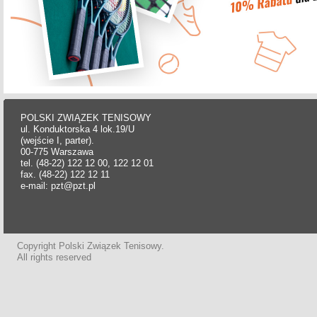
POLSKI ZWIĄZEK TENISOWY
ul. Konduktorska 4 lok.19/U
(wejście I, parter).
00-775 Warszawa
tel. (48-22) 122 12 00, 122 12 01
fax. (48-22) 122 12 11
e-mail: pzt@pzt.pl
Copyright Polski Związek Tenisowy.
All rights reserved