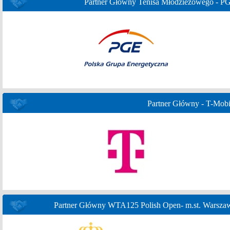
Partner Główny Tenisa Młodzieżowego - P
Partner Główny - T-Mobi
Partner Główny WTA125 Polish Open- m.st. Warsza