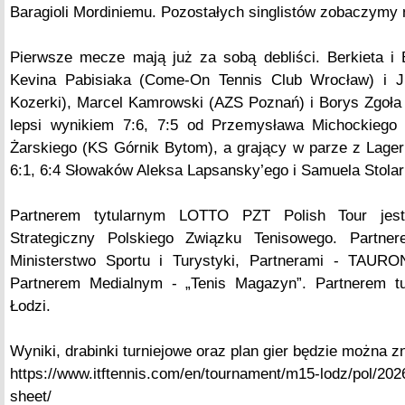
Baragioli Mordiniemu. Pozostałych singlistów zobaczymy 
Pierwsze mecze mają już za sobą debliści. Berkieta i B
Kevina Pabisiaka (Come-On Tennis Club Wrocław) i Ju
Kozerki), Marcel Kamrowski (AZS Poznań) i Borys Zgoła
lepsi wynikiem 7:6, 7:5 od Przemysława Michockiego
Żarskiego (KS Górnik Bytom), a grający w parze z La
6:1, 6:4 Słowaków Aleksa Lapsansky’ego i Samuela Stolar
Partnerem tytularnym LOTTO PZT Polish Tour jest
Strategiczny Polskiego Związku Tenisowego. Partne
Ministerstwo Sportu i Turystyki, Partnerami - TAURO
Partnerem Medialnym - „Tenis Magazyn”. Partnerem tu
Łodzi.
Wyniki, drabinki turniejowe oraz plan gier będzie można 
https://www.itftennis.com/en/tournament/m15-lodz/pol/2026
sheet/