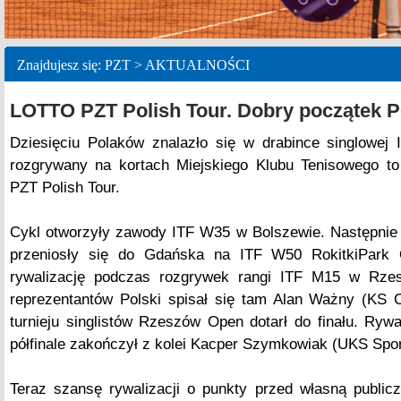
Znajdujesz się: PZT > AKTUALNOŚCI
LOTTO PZT Polish Tour. Dobry początek 
Dziesięciu Polaków znalazło się w drabince singlowej 
rozgrywany na kortach Miejskiego Klubu Tenisowego t
PZT Polish Tour.
Cykl otworzyły zawody ITF W35 w Bolszewie. Następnie c
przeniosły się do Gdańska na ITF W50 RokitkiPark Op
rywalizację podczas rozgrywek rangi ITF M15 w Rzesz
reprezentantów Polski spisał się tam Alan Ważny (KS 
turnieju singlistów Rzeszów Open dotarł do finału. Ryw
półfinale zakończył z kolei Kacper Szymkowiak (UKS Spor
Teraz szansę rywalizacji o punkty przed własną publicz