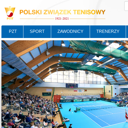
PZT
SPORT
ZAWODNICY
TRENERZY