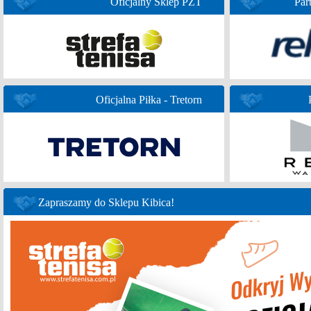
Oficjalny Sklep PZT
Par
Oficjalna Piłka - Tretorn
Zapraszamy do Sklepu Kibica!