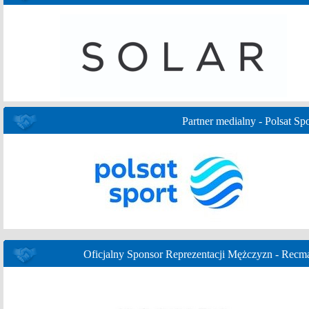
Partner medialny - Polsat Spo
Oficjalny Sponsor Reprezentacji Mężczyzn - Recm