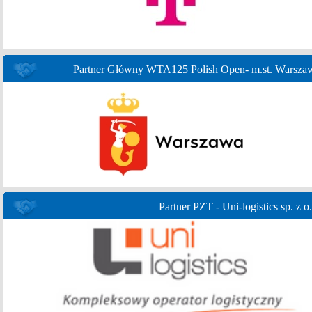
Partner Główny WTA125 Polish Open- m.st. Warsza
Partner PZT - Uni-logistics sp. z o.