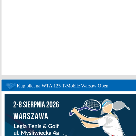
Kup bilet na WTA 125 T-Mobile Warsaw Open