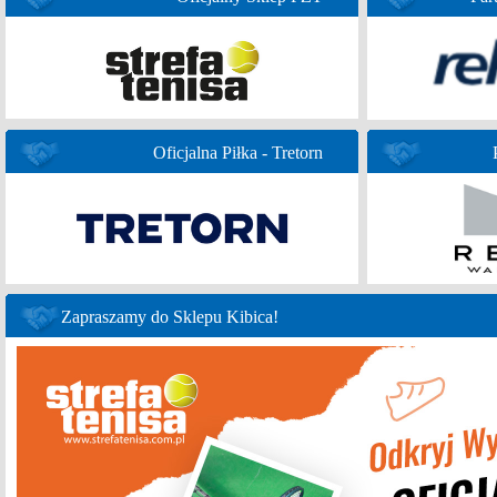
Oficjalna Piłka - Tretorn
Zapraszamy do Sklepu Kibica!