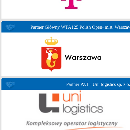
Partner Główny WTA125 Polish Open- m.st. Warsza
Partner PZT - Uni-logistics sp. z o.