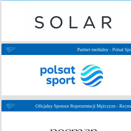
Partner medialny - Polsat Spo
Oficjalny Sponsor Reprezentacji Mężczyzn - Recm