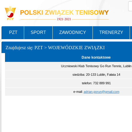
PZT
SPORT
ZAWODNICY
TRENERZY
Znajdujesz się: PZT > WOJEWÓDZKIE ZWIĄZKI
Dane kontaktowe
Uczniowski Klub Tenisowy Go Run Tennis, Lublin
siedziba: 20-133 Lublin, Fałata 14
telefon: 732 889 991
e-mail:
adrian.gorun@gmail.com