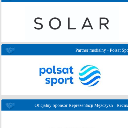
Partner medialny - Polsat Spo
Oficjalny Sponsor Reprezentacji Mężczyzn - Recm