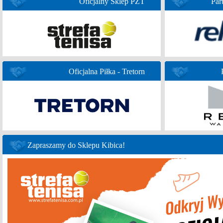
Oficjalny Sklep PZT
Par
Oficjalna Piłka - Tretorn
Zapraszamy do Sklepu Kibica!