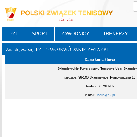
PZT
SPORT
ZAWODNICY
TRENERZY
Znajdujesz się: PZT > WOJEWÓDZKIE ZWIĄZKI
Dane kontaktowe
Skierniewickie Towarzystwo Tenisowe Uzar Skiernie
siedziba: 96-100 Skierniewice, Pomologiczna 10
telefon: 601283985
e-mail:
uzarb@o2.pl