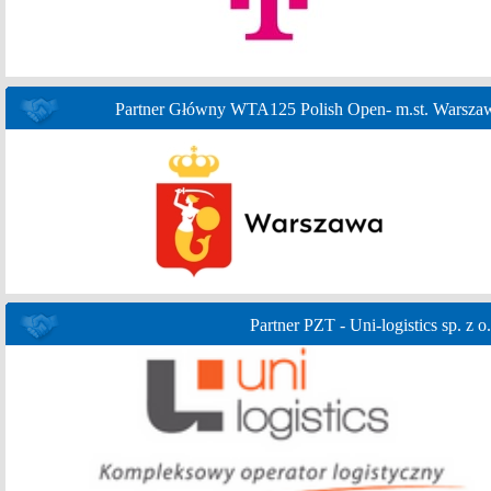
Partner Główny WTA125 Polish Open- m.st. Warsza
Partner PZT - Uni-logistics sp. z o.