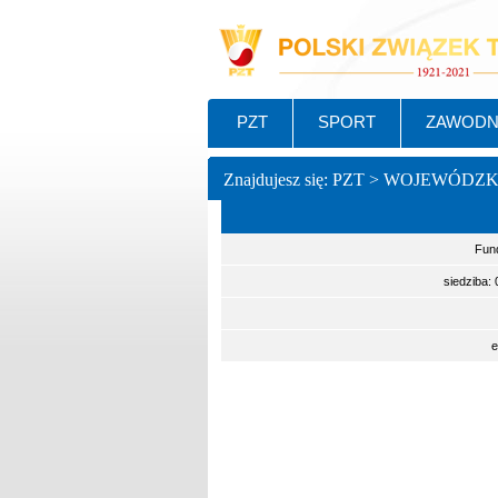
PZT
SPORT
ZAWODN
Znajdujesz się: PZT > WOJEWÓDZ
Fun
siedziba:
e