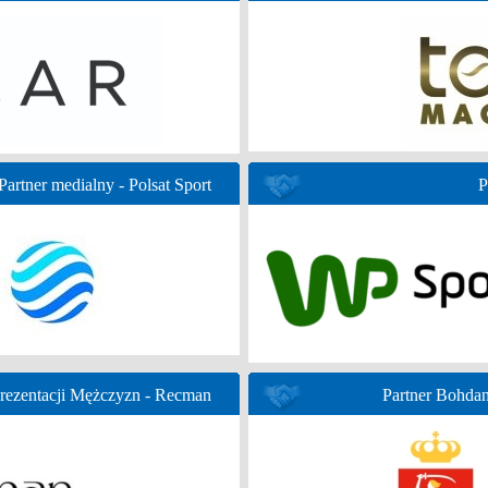
Partner medialny - Polsat Sport
P
prezentacji Mężczyzn - Recman
Partner Bohda