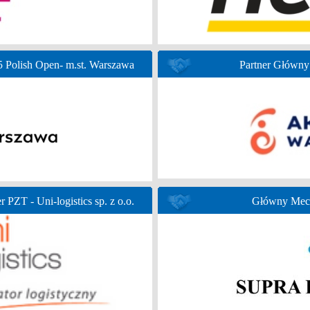
Polish Open- m.st. Warszawa
Partner Głów
r PZT - Uni-logistics sp. z o.o.
Główny Mece