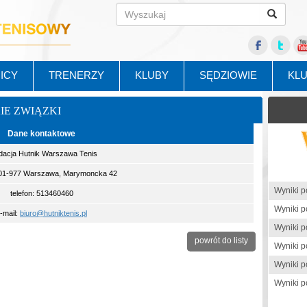
ICY
TRENERZY
KLUBY
SĘDZIOWIE
KL
KIE ZWIĄZKI
Dane kontaktowe
dacja Hutnik Warszawa Tenis
 01-977 Warszawa, Marymoncka 42
telefon: 513460460
-mail:
biuro@hutniktenis.pl
powrót do listy