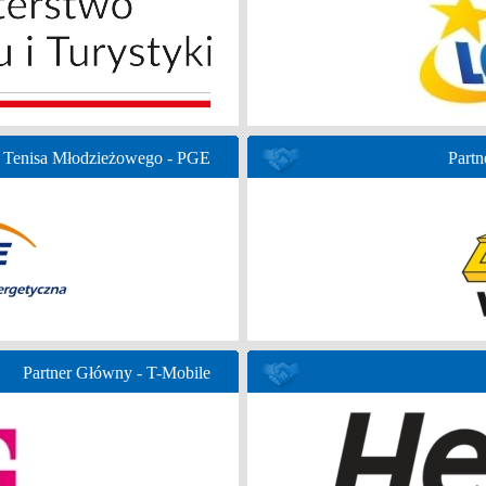
 Tenisa Młodzieżowego - PGE
Partn
Partner Główny - T-Mobile