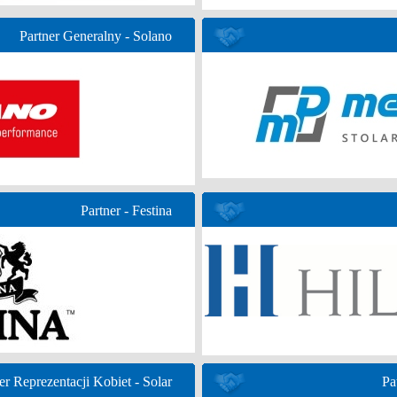
Partner Generalny - Solano
Partner - Festina
er Reprezentacji Kobiet - Solar
Pa