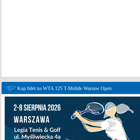
Kup bilet na WTA 125 T-Mobile Warsaw Open