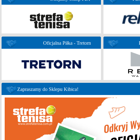
Oficjalna Piłka - Tretorn
Zapraszamy do Sklepu Kibica!