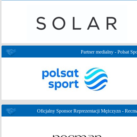
Partner medialny - Polsat Spo
Oficjalny Sponsor Reprezentacji Mężczyzn - Recm