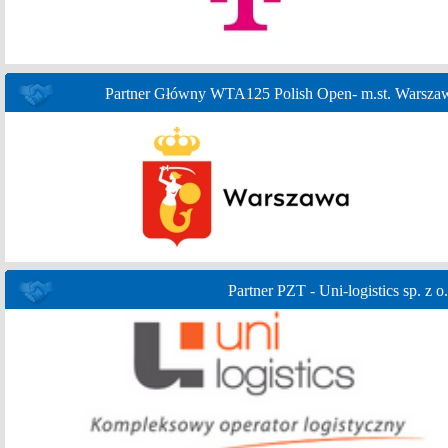
Partner Główny WTA125 Polish Open- m.st. Warsza
Partner PZT - Uni-logistics sp. z o.