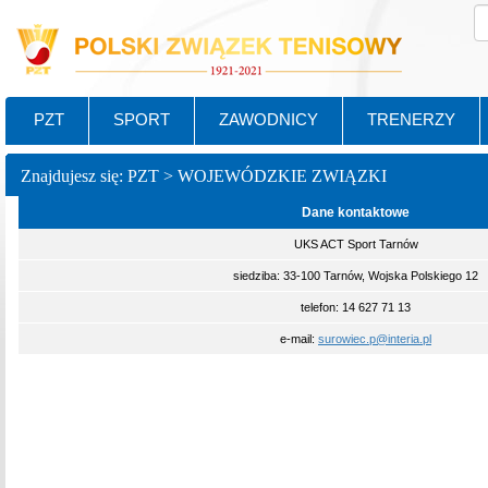
PZT
SPORT
ZAWODNICY
TRENERZY
Znajdujesz się: PZT > WOJEWÓDZKIE ZWIĄZKI
Dane kontaktowe
UKS ACT Sport Tarnów
siedziba: 33-100 Tarnów, Wojska Polskiego 12
telefon: 14 627 71 13
e-mail:
surowiec.p@interia.pl