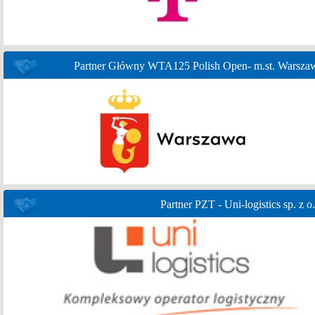
Partner Główny WTA125 Polish Open- m.st. Warsza
Partner PZT - Uni-logistics sp. z o.