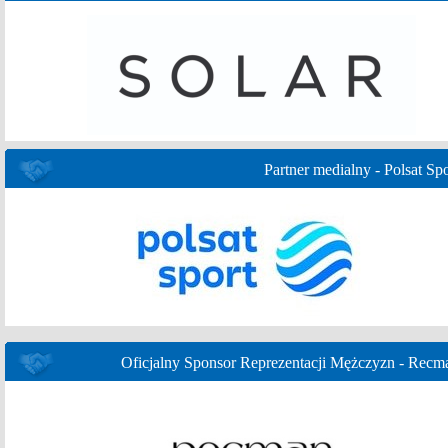
Partner medialny - Polsat Spo
Oficjalny Sponsor Reprezentacji Mężczyzn - Recm