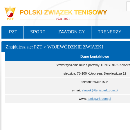
PZT
SPORT
ZAWODNICY
TRENERZY
Znajdujesz się: PZT > WOJEWÓDZKIE ZWIĄZKI
Dane kontaktowe
Stowarzyszenie Klub Sportowy TENIS PARK Kołobr
siedziba: 78-100 Kołobrzeg, Sienkiewicza 12
telefon: 693151503
e-mail:
slawek@tenispark.com.pl
www:
tenispark.com.pl