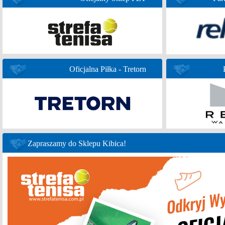
Oficjalna Piłka - Tretorn
Zapraszamy do Sklepu Kibica!