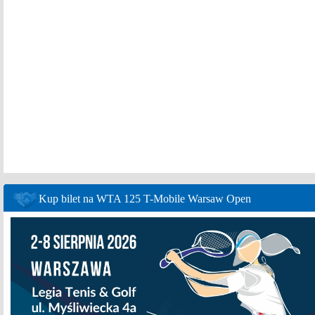
Kup bilet na WTA 125 T-Mobile Warsaw Open