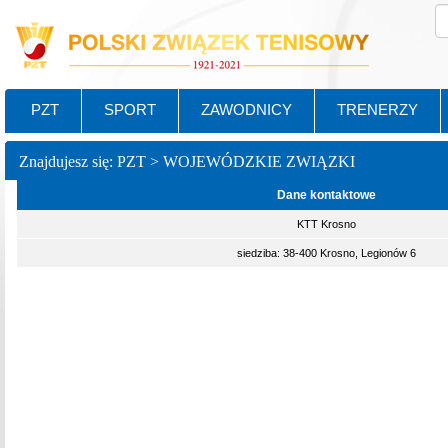
PZT
SPORT
ZAWODNICY
TRENERZY
Znajdujesz się: PZT > WOJEWÓDZKIE ZWIĄZKI
Dane kontaktowe
KTT Krosno
siedziba: 38-400 Krosno, Legionów 6