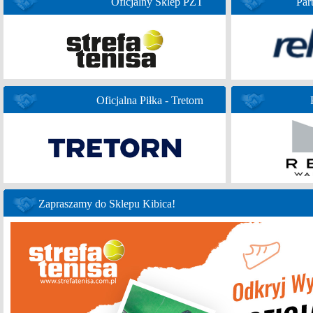
Oficjalny Sklep PZT
Par
Oficjalna Piłka - Tretorn
Zapraszamy do Sklepu Kibica!