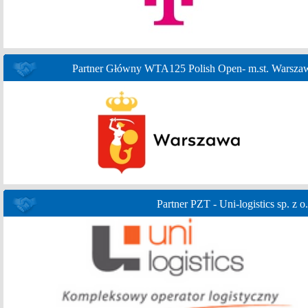
Partner Główny WTA125 Polish Open- m.st. Warsza
Partner PZT - Uni-logistics sp. z o.