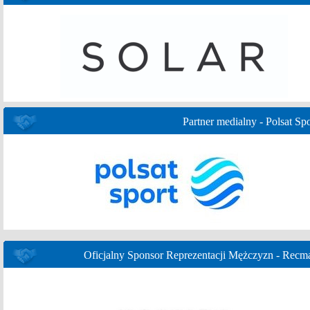
Partner medialny - Polsat Spo
Oficjalny Sponsor Reprezentacji Mężczyzn - Recm