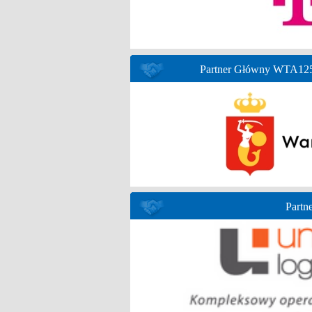
Partner Główny WTA125 
Partne