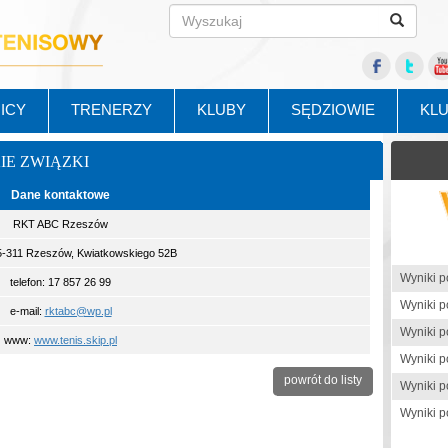
ICY
TRENERZY
KLUBY
SĘDZIOWIE
KL
KIE ZWIĄZKI
Dane kontaktowe
RKT ABC Rzeszów
35-311 Rzeszów, Kwiatkowskiego 52B
telefon: 17 857 26 99
e-mail:
rktabc@wp.pl
www:
www.tenis.skip.pl
powrót do listy