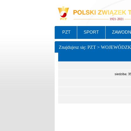
PZT
SPORT
ZAWODN
Znajdujesz się: PZT > WOJEWÓDZ
siedziba: 