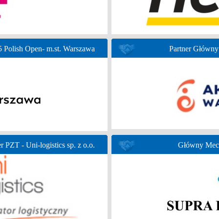
Polish Open- m.st. Warszawa
Partner Głów
r PZT - Uni-logistics sp. z o.o.
Główny Mece