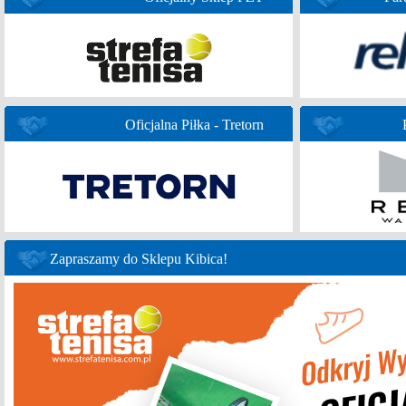
Oficjalna Piłka - Tretorn
Zapraszamy do Sklepu Kibica!