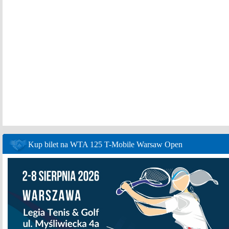
Kup bilet na WTA 125 T-Mobile Warsaw Open