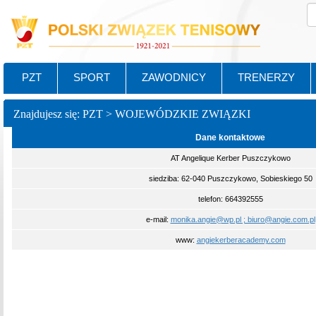
PZT
SPORT
ZAWODNICY
TRENERZY
Znajdujesz się: PZT > WOJEWÓDZKIE ZWIĄZKI
Dane kontaktowe
AT Angelique Kerber Puszczykowo
siedziba: 62-040 Puszczykowo, Sobieskiego 50
telefon: 664392555
e-mail:
monika.angie@wp.pl ; biuro@angie.com.pl
www:
angiekerberacademy.com