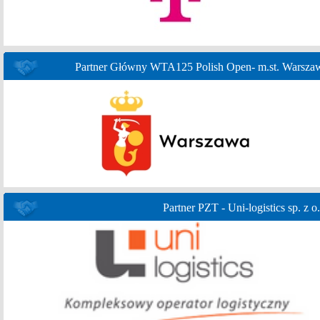
Partner Główny WTA125 Polish Open- m.st. Warsza
Partner PZT - Uni-logistics sp. z o.