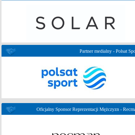
Partner medialny - Polsat Spo
Oficjalny Sponsor Reprezentacji Mężczyzn - Recm