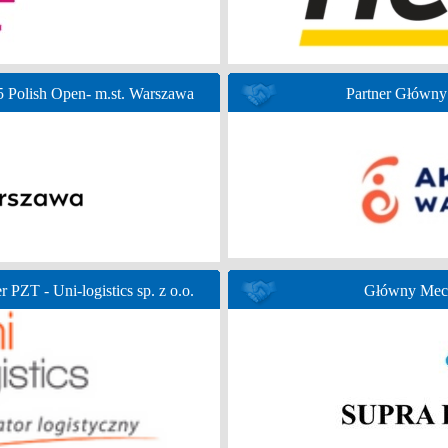
Polish Open- m.st. Warszawa
Partner Głów
r PZT - Uni-logistics sp. z o.o.
Główny Mece