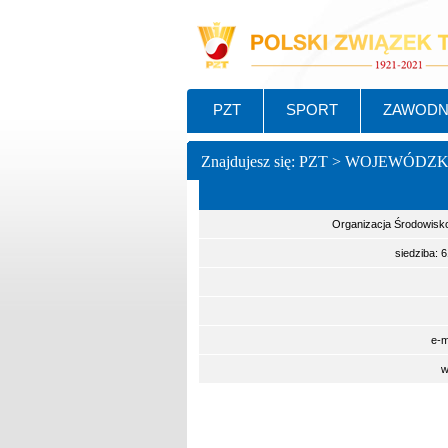
PZT
SPORT
ZAWODN
Znajdujesz się: PZT > WOJEWÓDZ
Organizacja Środowisk
siedziba: 
e-m