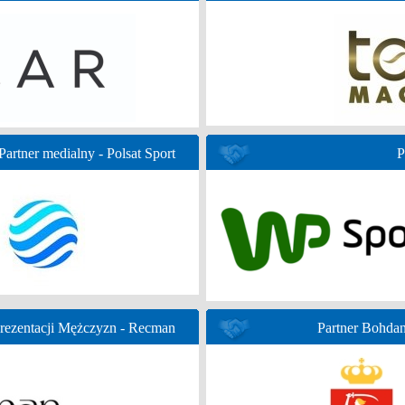
Partner medialny - Polsat Sport
P
prezentacji Mężczyzn - Recman
Partner Bohda