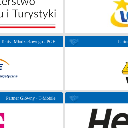
 Tenisa Młodzieżowego - PGE
Partn
Partner Główny - T-Mobile