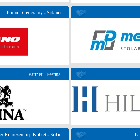
Partner Generalny - Solano
Partner - Festina
er Reprezentacji Kobiet - Solar
Pa