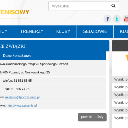
ICY
TRENERZY
KLUBY
SĘDZIOWIE
KL
KIE ZWIĄZKI
Dane kontaktowe
owa Akademickiego Związku Sportowego Poznań
61-705 Poznań, ul. Noskowskiego 25
telefon: 61 851 85 95
fax: 61 855 74 78
ail:
azstenis@poczta.onet.pl
www:
http://www.azstenis.pl
powrót do listy