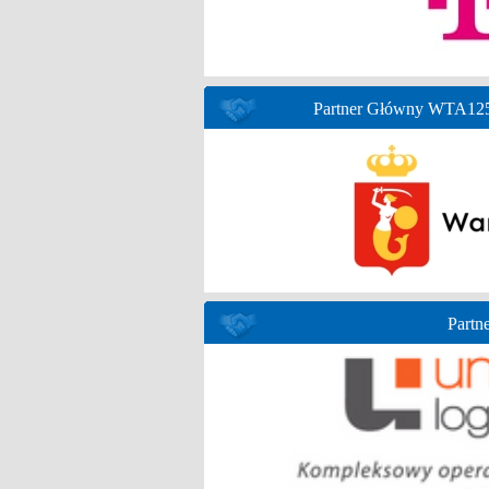
Partner Główny WTA125 
Partne