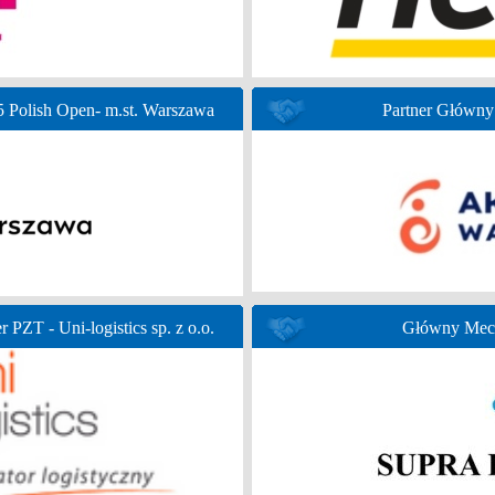
Polish Open- m.st. Warszawa
Partner Głów
r PZT - Uni-logistics sp. z o.o.
Główny Mece