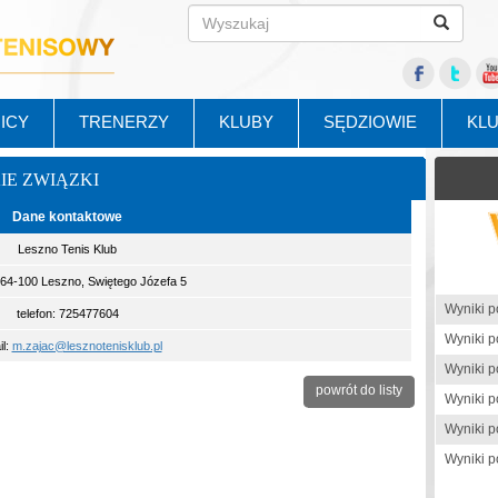
ICY
TRENERZY
KLUBY
SĘDZIOWIE
KL
KIE ZWIĄZKI
Dane kontaktowe
Leszno Tenis Klub
 64-100 Leszno, Swiętego Józefa 5
telefon: 725477604
il:
m.zajac@lesznotenisklub.pl
powrót do listy