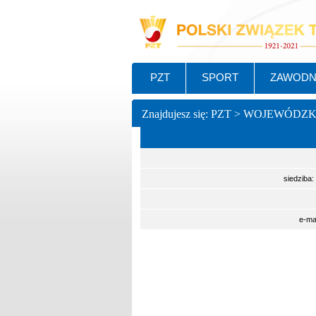
PZT
SPORT
ZAWODN
Znajdujesz się: PZT > WOJEWÓDZ
siedziba:
e-ma