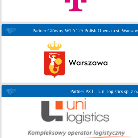
Partner Główny WTA125 Polish Open- m.st. Warsza
Partner PZT - Uni-logistics sp. z o.