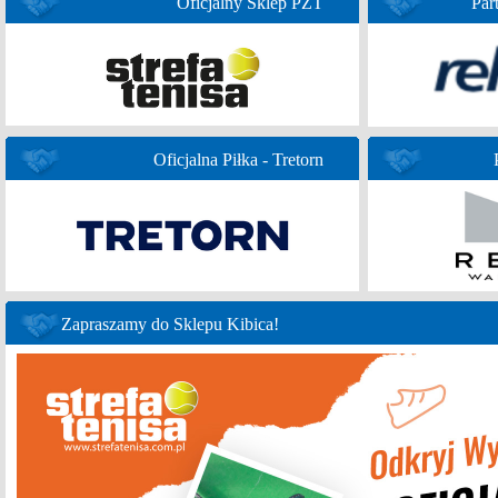
Oficjalny Sklep PZT
Par
Oficjalna Piłka - Tretorn
Zapraszamy do Sklepu Kibica!