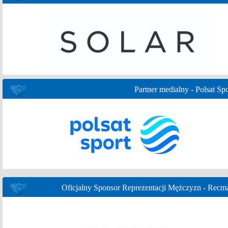
Partner medialny - Polsat Spo
Oficjalny Sponsor Reprezentacji Mężczyzn - Recm