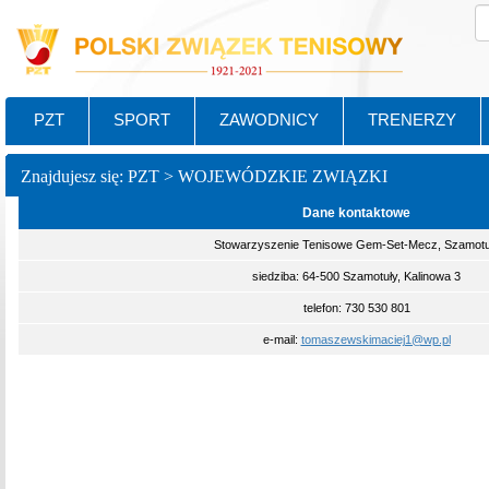
PZT
SPORT
ZAWODNICY
TRENERZY
Znajdujesz się: PZT > WOJEWÓDZKIE ZWIĄZKI
Dane kontaktowe
Stowarzyszenie Tenisowe Gem-Set-Mecz, Szamotu
siedziba: 64-500 Szamotuły, Kalinowa 3
telefon: 730 530 801
e-mail:
tomaszewskimaciej1@wp.pl