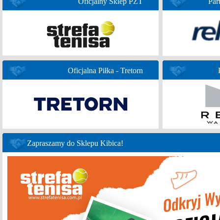
Oficjalny Sklep PZT
Par
Oficjalna Piłka - Tretorn
Zapraszamy do Sklepu Kibica!