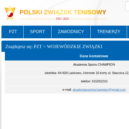
PZT
SPORT
ZAWODNICY
TRENERZY
Znajdujesz się: PZT > WOJEWÓDZKIE ZWIĄZKI
Dane kontaktowe
Akademia Sportu CHAMPION
siedziba: 64-820 Laskowo, Ustronie 10 korty ul. Staszica 1
telefon: 515252210
e-mail:
akademiasportuchampion@gmail.com