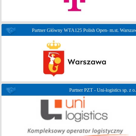
Partner Główny WTA125 Polish Open- m.st. Warsza
Partner PZT - Uni-logistics sp. z o.