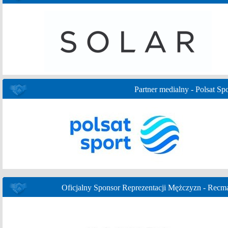
Partner medialny - Polsat Spo
Oficjalny Sponsor Reprezentacji Mężczyzn - Recm