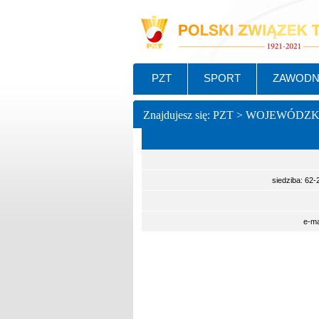
PZT
SPORT
ZAWODN
Znajdujesz się: PZT > WOJEWÓDZ
siedziba: 62-
e-ma