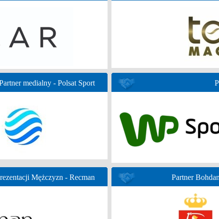
Partner medialny - Polsat Sport
P
prezentacji Mężczyzn - Recman
Partner Bohda