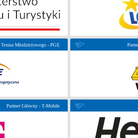
 Tenisa Młodzieżowego - PGE
Partn
Partner Główny - T-Mobile