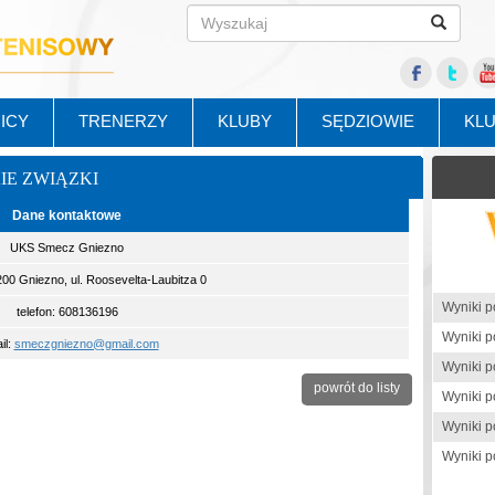
ICY
TRENERZY
KLUBY
SĘDZIOWIE
KL
KIE ZWIĄZKI
Dane kontaktowe
UKS Smecz Gniezno
200 Gniezno, ul. Roosevelta-Laubitza 0
telefon: 608136196
il:
smeczgniezno@gmail.com
powrót do listy