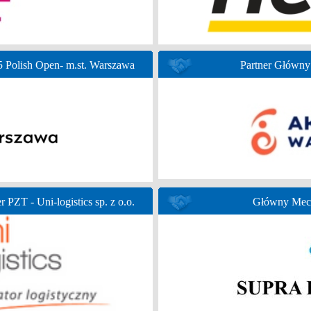
Polish Open- m.st. Warszawa
Partner Głów
r PZT - Uni-logistics sp. z o.o.
Główny Mece