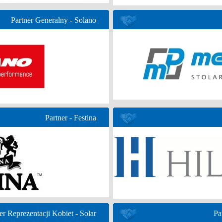
Partner Generalny - Solano
Partner - Festina
er Reprezentacji Kobiet - Solar
Pa