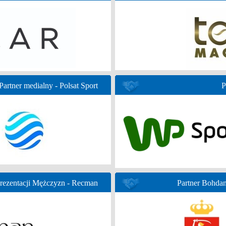
Partner medialny - Polsat Sport
P
prezentacji Mężczyzn - Recman
Partner Bohda