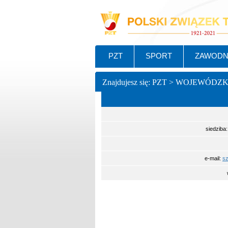
PZT
SPORT
ZAWODN
Znajdujesz się: PZT > WOJEWÓDZ
siedziba
e-mail:
s