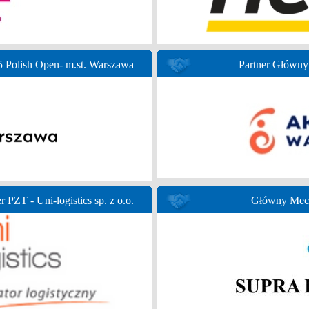
Polish Open- m.st. Warszawa
Partner Głów
r PZT - Uni-logistics sp. z o.o.
Główny Mece