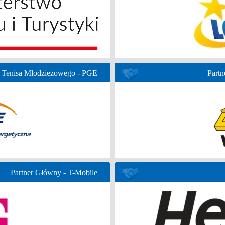
 Tenisa Młodzieżowego - PGE
Partn
Partner Główny - T-Mobile