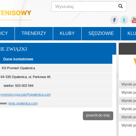
ICY
TRENERZY
KLUBY
SĘDZIOWIE
KL
KIE ZWIĄZKI
Dane kontaktowe
KS Promień Opalenica
: 64-330 Opalenica, ul. Parkowa 46
telefon: 503 003 594
zymonskrzypczak@opalenica.com
www:
tenis.opalenica.com
powrót do listy