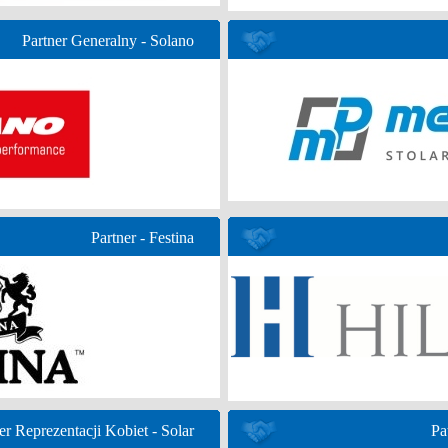
Partner Generalny - Solano
Partner - Festina
er Reprezentacji Kobiet - Solar
Pa