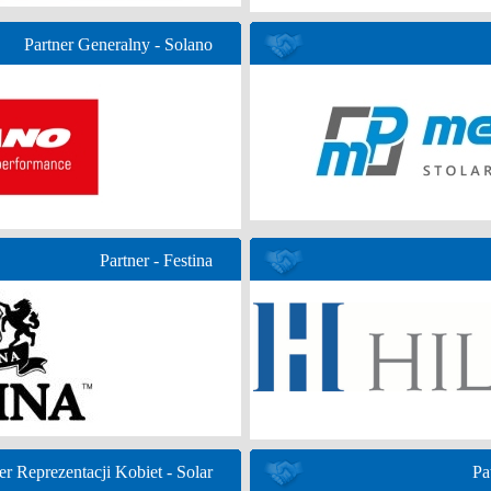
Partner Generalny - Solano
Partner - Festina
er Reprezentacji Kobiet - Solar
Pa