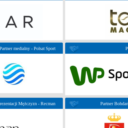
Partner medialny - Polsat Sport
P
prezentacji Mężczyzn - Recman
Partner Bohda