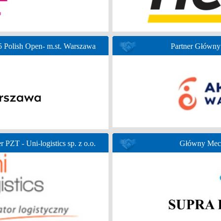
Polish Open- m.st. Warszawa
Partner Głów
r PZT - Uni-logistics sp. z o.o.
Główny Mece