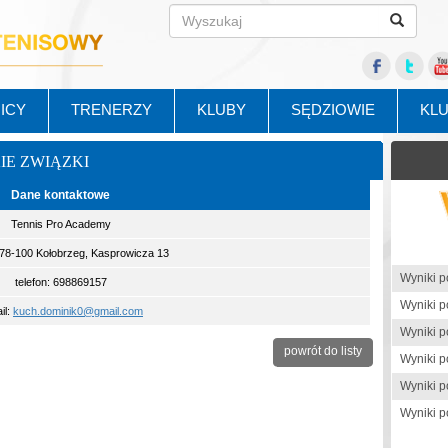
ICY
TRENERZY
KLUBY
SĘDZIOWIE
KL
KIE ZWIĄZKI
Dane kontaktowe
Tennis Pro Academy
 78-100 Kołobrzeg, Kasprowicza 13
telefon: 698869157
il:
kuch.dominik0@gmail.com
powrót do listy