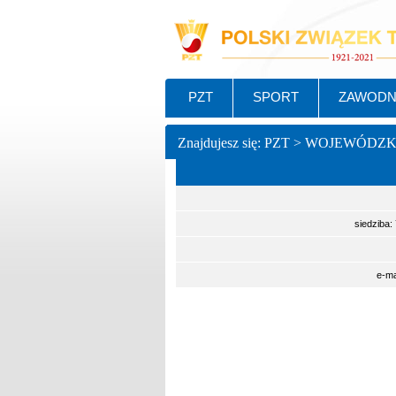
PZT
SPORT
ZAWODN
Znajdujesz się: PZT > WOJEWÓDZ
siedziba:
e-ma