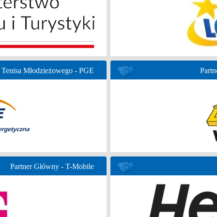
 Tenisa Młodzieżowego - PGE
Partn
Partner Główny - T-Mobile