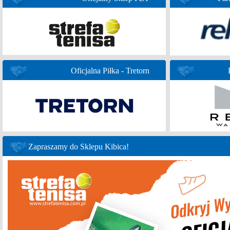
Oficjalna Piłka - Tretorn
Zapraszamy do Sklepu Kibica!