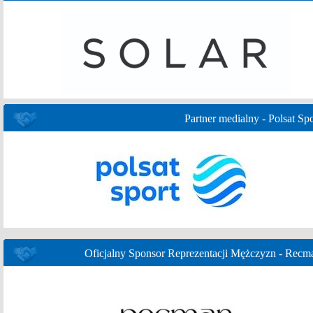
Partner medialny - Polsat Spo
Oficjalny Sponsor Reprezentacji Mężczyzn - Recm