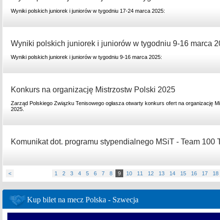
Wyniki polskich juniorek i juniorów w tygodniu 17-24 marca 2025:
Wyniki polskich juniorek i juniorów w tygodniu 9-16 marca 2
Wyniki polskich juniorek i juniorów w tygodniu 9-16 marca 2025:
Konkurs na organizację Mistrzostw Polski 2025
Zarząd Polskiego Związku Tenisowego ogłasza otwarty konkurs ofert na organizację Mis
2025.
Komunikat dot. programu stypendialnego MSiT - Team 100 
<
1
2
3
4
5
6
7
8
9
10
11
12
13
14
15
16
17
18
Kup bilet na mecz Polska - Szwecja