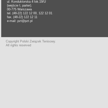
ul. Konduktorska 4 lok.19/U
(wejście I, parter).
00-775 Warszawa
tel. (48-22) 122 12 00, 122 12 01
fax. (48-22) 122 12 11
e-mail: pzt@pzt.pl
Copyright Polski Związek Tenisowy.
All rights reserved