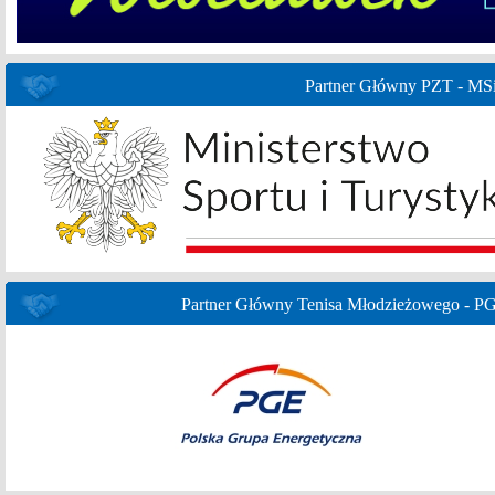
Partner Główny PZT - MS
Partner Główny Tenisa Młodzieżowego - P