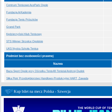
Centrum Tenisowe AcePark Opole
Fundacja ArKademia
Fundacja Tenis Prószków
Grand Park
Kędzierzyński Klub Tenisowy
STS Winner Strzelce Opolskie
UKS Nyska Szkoła Tenisa
Podmiot bez osobowości prawnej
Nazwa
Baza Sport Opole przy Ośrodku Tenis48-Tenistal Andrzej Dudek
Siłka Piotr Przedsiębiorstwo Handlowo-Produkcyjne HART, Zawada
Kup bilet na mecz Polska - Szwecja