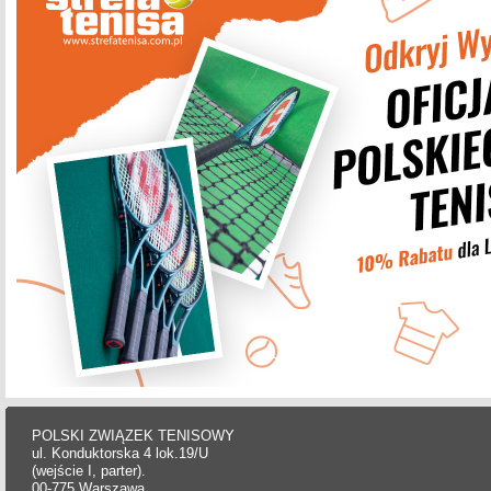
POLSKI ZWIĄZEK TENISOWY
ul. Konduktorska 4 lok.19/U
(wejście I, parter).
00-775 Warszawa