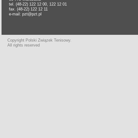
tel. (48-22) 122 12 00, 122 12 01
fax. (48-22) 122 12 11
e-mail: pzt@pzt.pl
Copyright Polski Związek Tenisowy.
All rights reserved