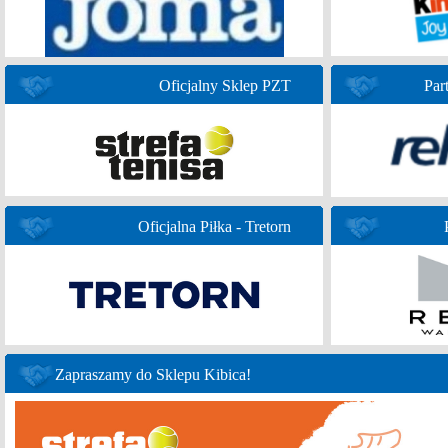
Oficjalny Sklep PZT
Par
Oficjalna Piłka - Tretorn
Zapraszamy do Sklepu Kibica!