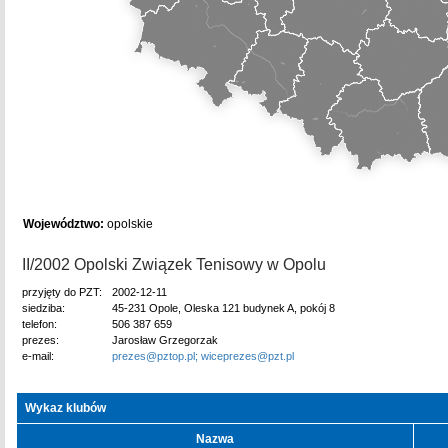
Województwo:
opolskie
II/2002 Opolski Związek Tenisowy w Opolu
przyjęty do PZT:
2002-12-11
siedziba:
45-231 Opole, Oleska 121 budynek A, pokój 8
telefon:
506 387 659
prezes:
Jarosław Grzegorzak
e-mail:
prezes@pztop.pl; wiceprezes@pzt.pl
Wykaz klubów
Nazwa