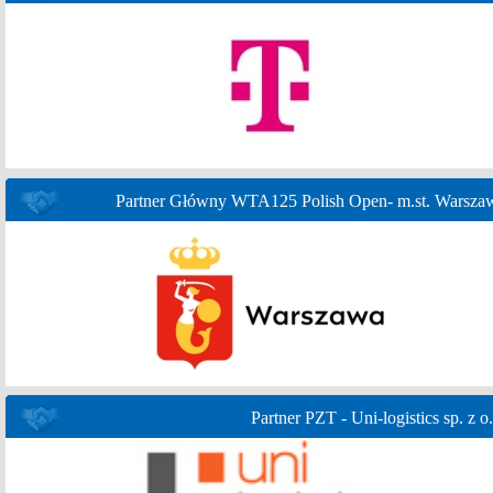
Partner Główny WTA125 Polish Open- m.st. Warsza
Partner PZT - Uni-logistics sp. z o.