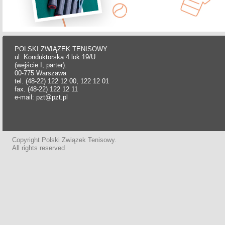
POLSKI ZWIĄZEK TENISOWY
ul. Konduktorska 4 lok.19/U
(wejście I, parter).
00-775 Warszawa
tel. (48-22) 122 12 00, 122 12 01
fax. (48-22) 122 12 11
e-mail: pzt@pzt.pl
Copyright Polski Związek Tenisowy.
All rights reserved