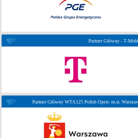
Partner Główny - T-Mobi
Partner Główny WTA125 Polish Open- m.st. Warsza