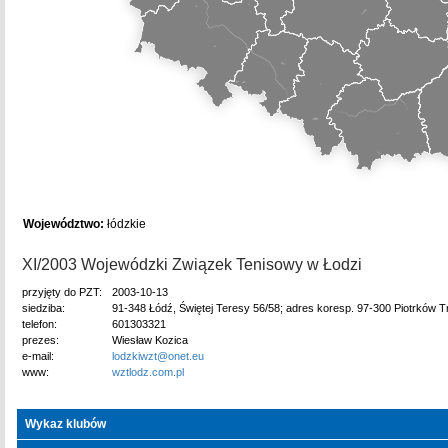
Województwo:
łódzkie
XI/2003 Wojewódzki Związek Tenisowy w Łodzi
przyjęty do PZT:
2003-10-13
siedziba:
91-348 Łódź, Świętej Teresy 56/58; adres koresp. 97-300 Piotrków Tr
telefon:
601303321
prezes:
Wiesław Kozica
e-mail:
lodzkiwzt@onet.eu
www:
wztlodz.com.pl
Wykaz klubów