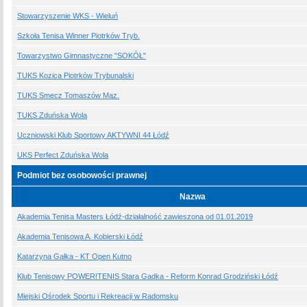
Stowarzyszenie WKS - Wieluń
Szkoła Tenisa Winner Piotrków Tryb.
Towarzystwo Gimnastyczne "SOKÓŁ"
TUKS Kozica Piotrków Trybunalski
TUKS Smecz Tomaszów Maz.
TUKS Zduńska Wola
Uczniowski Klub Sportowy AKTYWNI 44 Łódź
UKS Perfect Zduńska Wola
Podmiot bez osobowości prawnej
Nazwa
Akademia Tenisa Masters Łódź-działalność zawieszona od 01.01.2019
Akademia Tenisowa A. Kobierski Łódź
Katarzyna Gałka - KT Open Kutno
Klub Tenisowy POWER!TENIS Stara Gadka - Reform Konrad Grodziński Łódź
Miejski Ośrodek Sportu i Rekreacji w Radomsku