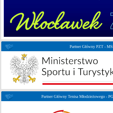
Partner Główny PZT - MS
Partner Główny Tenisa Młodzieżowego - P