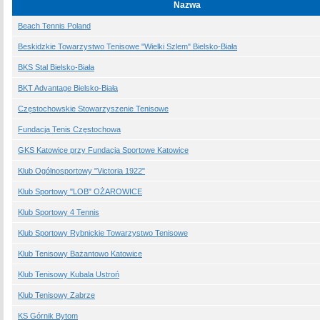
Nazwa
Beach Tennis Poland
Beskidzkie Towarzystwo Tenisowe "Wielki Szlem" Bielsko-Biała
BKS Stal Bielsko-Biała
BKT Advantage Bielsko-Biała
Częstochowskie Stowarzyszenie Tenisowe
Fundacja Tenis Częstochowa
GKS Katowice przy Fundacja Sportowe Katowice
Klub Ogólnosportowy "Victoria 1922"
Klub Sportowy "LOB" OŻAROWICE
Klub Sportowy 4 Tennis
Klub Sportowy Rybnickie Towarzystwo Tenisowe
Klub Tenisowy Bażantowo Katowice
Klub Tenisowy Kubala Ustroń
Klub Tenisowy Zabrze
KS Górnik Bytom