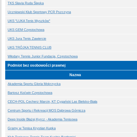
TKS Slavia Ruda Śląska
Uczniowski Klub Sportowy PCR Pszczyna
UKS "LUKA Tenis Myszków"
UKS GEM Częstochowa
UKS Jura Tenis Zawiercie
UKS TRÓJKA TENNIS CLUB
Włodary Tennis Junior Fundacja, Częstochowa
Podmiot bez osobowości prawnej
Nazwa
Akademia Sportu Gloria Mokrzycka
Bartosz Koćwin Częstochowa
CECH-POL Cecherz Marcin, KT Cygański Las Bielsko-Biała
Centrum Sportu i Rekreacji MOS Dąbrowa Górnicza
Deep Inside Błażej Kyrcz - Akademia Tenisowa
Gramy w Tenisa Krystian Kupka