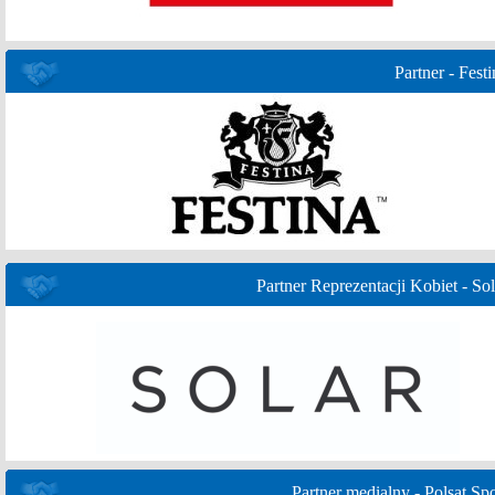
Partner - Festi
Partner Reprezentacji Kobiet - Sol
Partner medialny - Polsat Spo