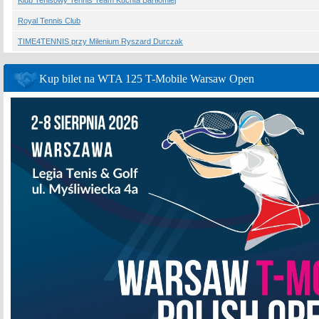
Klub Tenisowy Tennis Team Kuchta Bartłomiej
Royal Tennis Club
TIME4TENNIS przy Milenium Ryszard Durczak
Kup bilet na WTA 125 T-Mobile Warsaw Open