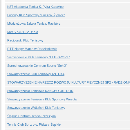
KST Akademia Tenisa K. Pyka Katowice
Ludowy Klub Sportowy "Łucznik-Żywiec"
Młodzieżowa Szkoła Tenisa, Racibórz
MW SPORT Sp. z o.o
Raciborski Klub Tenisowy
RTT Happy Match w Radzionkowie
Siemianowicki Klub Tenisowy "ELIT-SPORT"
Starochorzowskie Centrum Sportu "Sokół"
Stowarzyszenie Klub Tenisowy ANTUKA
STOWARZYSZENIE NA RZECZ ROZWOJU KULTURY FIZYCZNEJ SP2 - RADZION
Stowarzyszenie Tenisowe RANCHO USTROŃ
Stowarzyszenie Tenisowy Klub Sportowy Wesoła
Stowarzyszenie Wiślański Klub Tenisowy
Śląskie Centrum Tenisa Pszczyna
Tennis Club Sp. z o.o. Piekary Śląskie