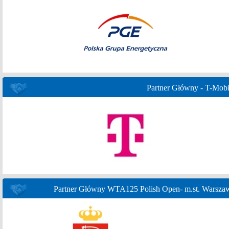
Partner Główny - T-Mobi
Partner Główny WTA125 Polish Open- m.st. Warsza