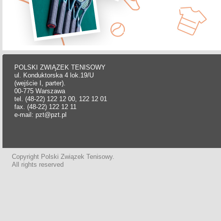
POLSKI ZWIĄZEK TENISOWY
ul. Konduktorska 4 lok.19/U
(wejście I, parter).
00-775 Warszawa
tel. (48-22) 122 12 00, 122 12 01
fax. (48-22) 122 12 11
e-mail: pzt@pzt.pl
Copyright Polski Związek Tenisowy.
All rights reserved