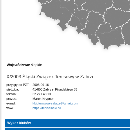
Województwo:
śląskie
X/2003 Śląski Związek Tenisowy w Zabrzu
przyjęty do PZT:
2003-09-16
siedziba:
41-800 Zabrze, Piłsudskiego 83
telefon:
32 271 48 13
prezes:
Marek Krypner
e-mail:
klubtenisowyzabrze@gmail.com
www:
https://tenisslaski.pl/
Wykaz klubów