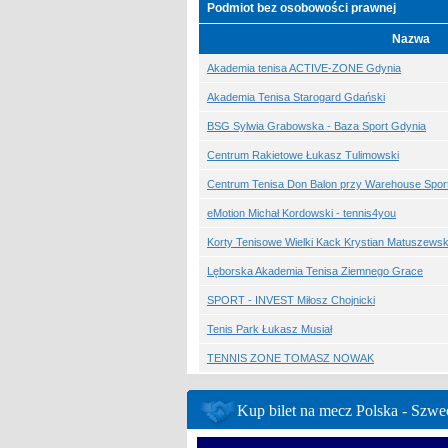
Podmiot bez osobowości prawnej
Nazwa
Akademia tenisa ACTIVE-ZONE Gdynia
Akademia Tenisa Starogard Gdański
BSG Sylwia Grabowska - Baza Sport Gdynia
Centrum Rakietowe Łukasz Tulimowski
Centrum Tenisa Don Balon przy Warehouse Spor
eMotion Michał Kordowski - tennis4you
Korty Tenisowe Wielki Kack Krystian Matuszewsk
Lęborska Akademia Tenisa Ziemnego Grace
SPORT - INVEST Miłosz Chojnicki
Tenis Park Łukasz Musiał
TENNIS ZONE TOMASZ NOWAK
Kup bilet na mecz Polska - Szwe