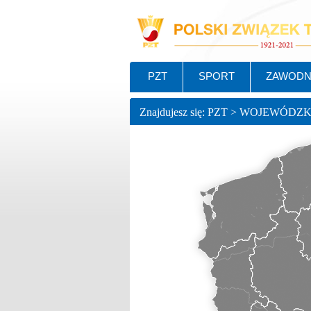
PZT
SPORT
ZAWODN
Znajdujesz się: PZT > WOJEWÓDZ