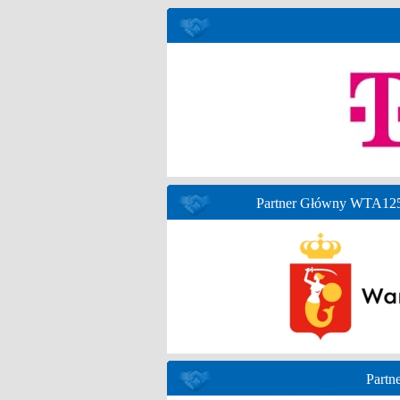
Partner Główny WTA125 
Partne