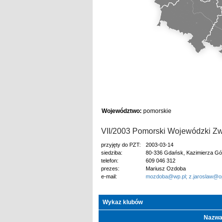
Województwo:
pomorskie
VII/2003 Pomorski Wojewódzki Z
przyjęty do PZT:
2003-03-14
siedziba:
80-336 Gdańsk, Kazimierza Gó
telefon:
609 046 312
prezes:
Mariusz Ozdoba
e-mail:
mozdoba@wp.pl; z.jaroslaw@op
Wykaz klubów
Nazw