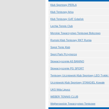
Klub Sportowy PERLA
Klub Tenisowy Arka
Klub Tenisowy GAT Gdańsk
Lechia Tennis Club
Morskie Towarzystwo Tenisowe Bolszewo
Rumski Klub Tenisowy RKT Rumia
Sopot Tenis Klub
Sport Park Przymorze
Stowarzyszenie AS BANINO
Stowarzyszenie PG SPORT
Tenisowy Uczniowski Klub Sportowy LEO Trąbki
Uczniowski Klub Sportowy STANGIEL Kowale
UKS Wda Lipusz
WEBER TENNIS CLUB
Wejherowskie Towarzystwo Tenisowe