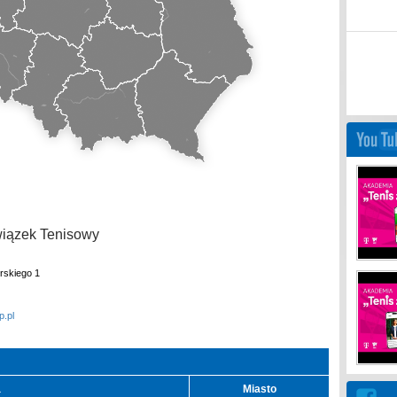
wiązek Tenisowy
rskiego 1
.pl
a
Miasto