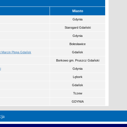
Miasto
Gdynia
Starogard Gdański
Gdynia
Bolesławice
t Marcin Plopa Gdańsk
Gdańsk
Borkowo gm. Pruszcz Gdański
i
Gdynia
Lębork
Gdańsk
Tczew
GDYNIA
cja