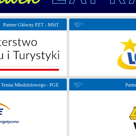
Partner Główny PZT - MSiT
 Tenisa Młodzieżowego - PGE
Partn