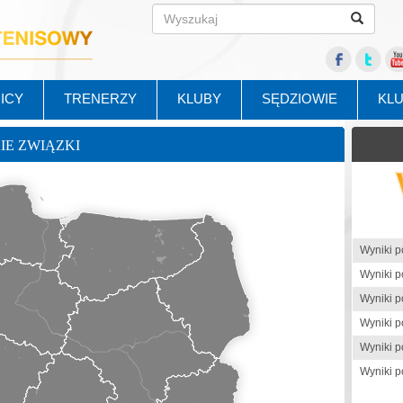
ICY
TRENERZY
KLUBY
SĘDZIOWIE
KL
KIE ZWIĄZKI