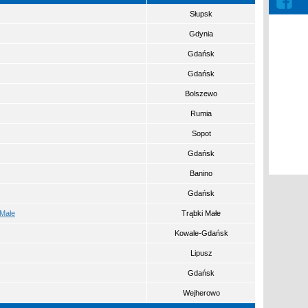
Słupsk
Gdynia
Gdańsk
Gdańsk
Bolszewo
Rumia
Sopot
Gdańsk
Banino
Gdańsk
 Małe
Trąbki Małe
Kowale-Gdańsk
Lipusz
Gdańsk
Wejherowo