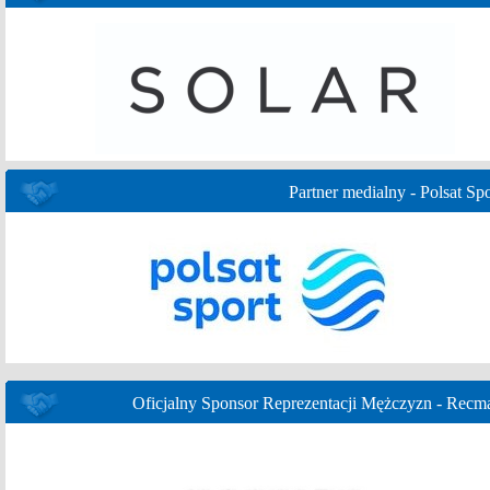
Partner medialny - Polsat Spo
Oficjalny Sponsor Reprezentacji Mężczyzn - Recm