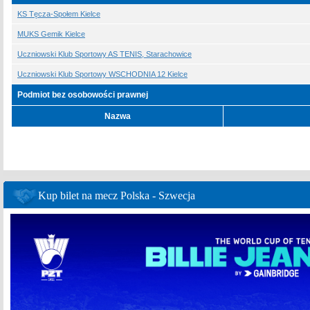
KS Tęcza-Społem Kielce
MUKS Gemik Kielce
Uczniowski Klub Sportowy AS TENIS, Starachowice
Uczniowski Klub Sportowy WSCHODNIA 12 Kielce
Podmiot bez osobowości prawnej
Nazwa
Kup bilet na mecz Polska - Szwecja