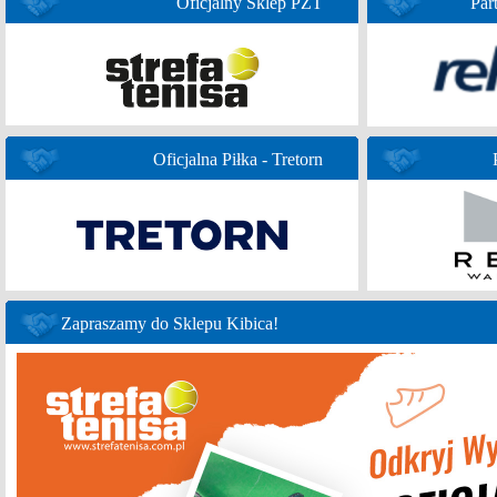
Oficjalny Sklep PZT
Par
Oficjalna Piłka - Tretorn
Zapraszamy do Sklepu Kibica!