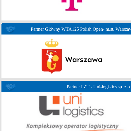
Partner Główny WTA125 Polish Open- m.st. Warsza
Partner PZT - Uni-logistics sp. z o.