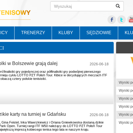
ICY
TRENERZY
KLUBY
SĘDZIOWIE
KL
CI
lki w Bolszewie grają dalej
2026-06-18
ćfinalistki gry pojedynczej oraz półfinalistki gry podwójnej pierwszego
rnieju cyklu LOTTO PZT Polish Tour. Kibice w decydujących meczach ITF
baczą cztery polskie tenisistki.
kie karty na turniej w Gdańsku
2026-06-18
 Gina Feistel, Inka Wawrzkiewicz i Oriana Gniewkowska dostaną dzikie
iPark Open. Turniej rangi ITF W50 należący do LOTTO PZT Polish Tour
największą imprezą kobiecego tenisa tego lata w naszym kraju.