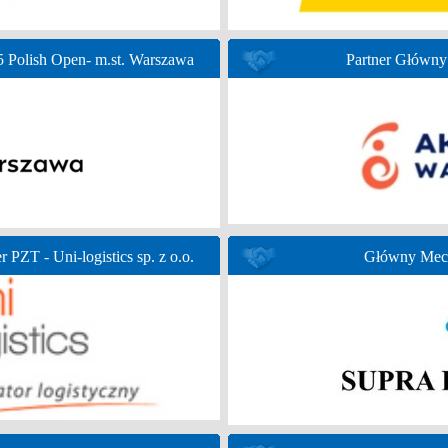
Polish Open- m.st. Warszawa
Partner Głów
r PZT - Uni-logistics sp. z o.o.
Główny Mece