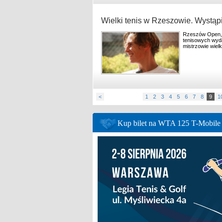
Wielki tenis w Rzeszowie. Wystąp
Rzeszów Open, k
tenisowych wyda
mistrzowie wiel
<
1
2
3
4
5
6
7
8
9
1
Kup bilet na WTA 125 T-Mobil