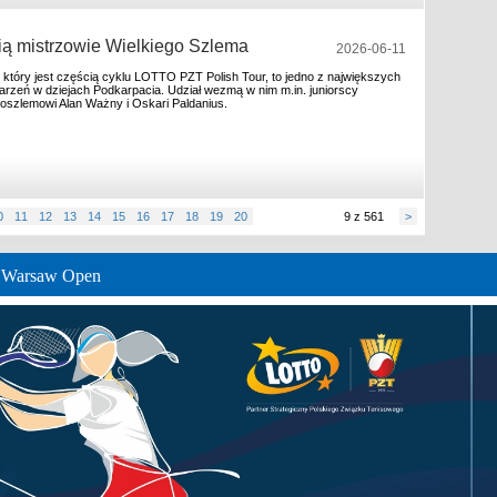
ią mistrzowie Wielkiego Szlema
2026-06-11
tóry jest częścią cyklu LOTTO PZT Polish Tour, to jedno z największych
rzeń w dziejach Podkarpacia. Udział wezmą w nim m.in. juniorscy
koszlemowi Alan Ważny i Oskari Paldanius.
0
11
12
13
14
15
16
17
18
19
20
9 z 561
>
e Warsaw Open