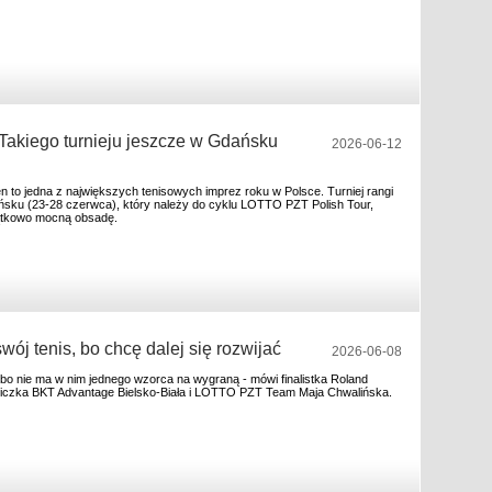
Takiego turnieju jeszcze w Gdańsku
2026-06-12
n to jedna z największych tenisowych imprez roku w Polsce. Turniej rangi
sku (23-28 czerwca), który należy do cyklu LOTTO PZT Polish Tour,
jątkowo mocną obsadę.
ój tenis, bo chcę dalej się rozwijać
2026-06-08
 bo nie ma w nim jednego wzorca na wygraną - mówi finalistka Roland
iczka BKT Advantage Bielsko-Biała i LOTTO PZT Team Maja Chwalińska.