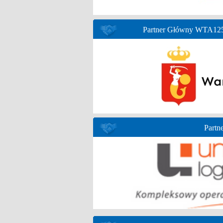
Partner Główny WTA125 
Partne