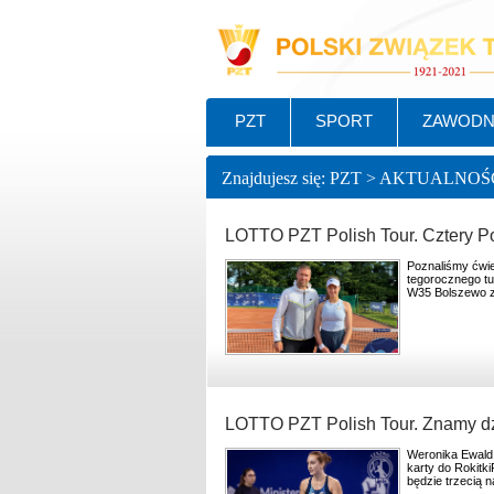
PZT
SPORT
ZAWODN
Znajdujesz się: PZT > AKTUALNOŚ
LOTTO PZT Polish Tour. Cztery Po
Poznaliśmy ćwier
tegorocznego tu
W35 Bolszewo zo
LOTTO PZT Polish Tour. Znamy dzi
Weronika Ewald,
karty do Rokitk
będzie trzecią 