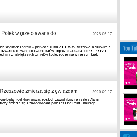
 Polek w grze o awans do
2026-06-17
kich singlistek zagrało w pierwszej rundzie ITF W35 Bolszewo, a dziewięć z
w czwartek o awans do ćwierćfinałów. Impreza należąca do LOTTO PZT
t jednym z największych turniejów kobiecego tenisa w naszym kraju.
 Rzeszowie zmierzą się z gwiazdami
2026-06-17
wie będą mogli dopingować polskich zawodników na czele z Alanem
orzy zmierzą się z zawodowcami podczas One Point Challenge.