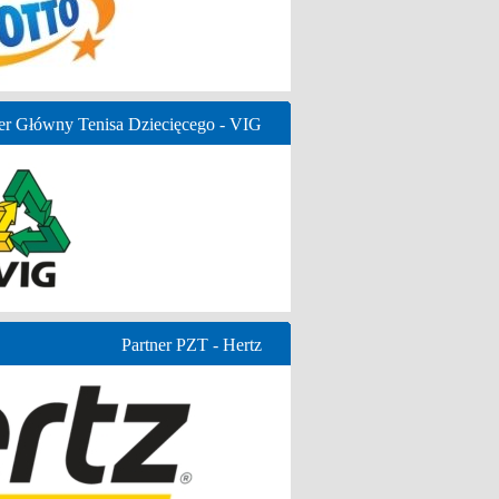
er Główny Tenisa Dziecięcego - VIG
Partner PZT - Hertz