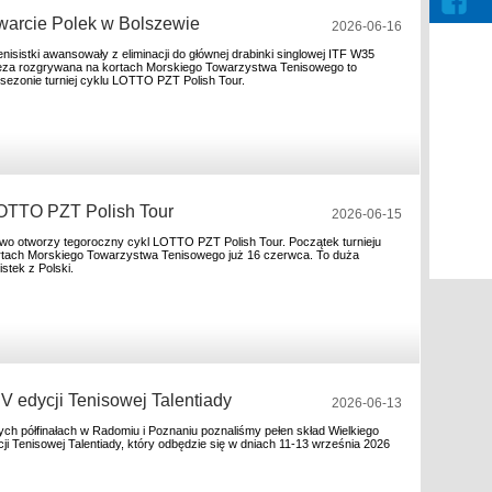
warcie Polek w Bolszewie
2026-06-16
enisistki awansowały z eliminacji do głównej drabinki singlowej ITF W35
eza rozgrywana na kortach Morskiego Towarzystwa Tenisowego to
sezonie turniej cyklu LOTTO PZT Polish Tour.
LOTTO PZT Polish Tour
2026-06-15
o otworzy tegoroczny cykl LOTTO PZT Polish Tour. Początek turnieju
rtach Morskiego Towarzystwa Tenisowego już 16 czerwca. To duża
istek z Polski.
V edycji Tenisowej Talentiady
2026-06-13
ch półfinałach w Radomiu i Poznaniu poznaliśmy pełen skład Wielkiego
ji Tenisowej Talentiady, który odbędzie się w dniach 11-13 września 2026