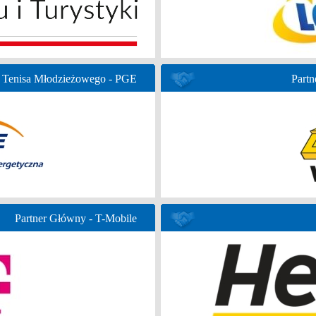
 Tenisa Młodzieżowego - PGE
Partn
Partner Główny - T-Mobile