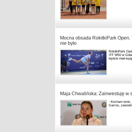
Mocna obsada RokitkiPark Open. 
nie było
RokitkiPark Ope
ITF W50 w Gdań
będzie miał wy
Maja Chwalińska: Zainwestuję w sw
- Kocham tenis,
Garros, zawodn