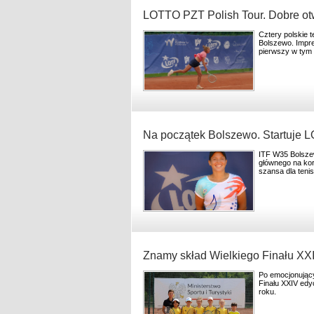
LOTTO PZT Polish Tour. Dobre ot
Cztery polskie t
Bolszewo. Impr
pierwszy w tym 
Na początek Bolszewo. Startuje 
ITF W35 Bolszew
głównego na ko
szansa dla tenis
Znamy skład Wielkiego Finału XXI
Po emocjonujący
Finału XXIV edyc
roku.