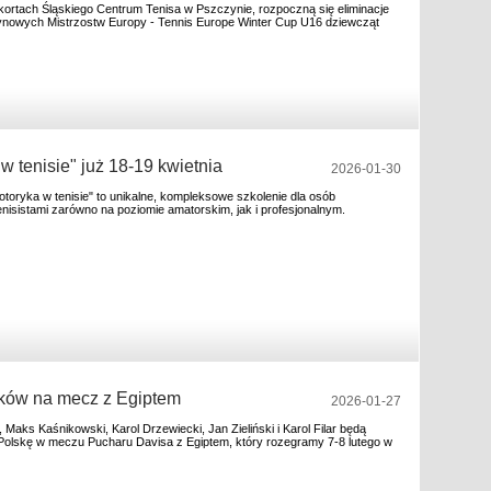
 kortach Śląskiego Centrum Tenisa w Pszczynie, rozpoczną się eliminacje
nowych Mistrzostw Europy - Tennis Europe Winter Cup U16 dziewcząt
 w tenisie" już 18-19 kwietnia
2026-01-30
motoryka w tenisie" to unikalne, kompleksowe szkolenie dla osób
enisistami zarówno na poziomie amatorskim, jak i profesjonalnym.
ków na mecz z Egiptem
2026-01-27
, Maks Kaśnikowski, Karol Drzewiecki, Jan Zieliński i Karol Filar będą
olskę w meczu Pucharu Davisa z Egiptem, który rozegramy 7-8 lutego w