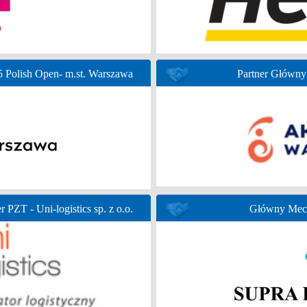
Polish Open- m.st. Warszawa
Partner Głów
r PZT - Uni-logistics sp. z o.o.
Główny Mece