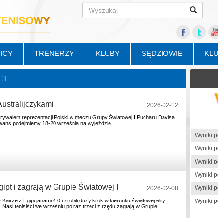
ICY
TRENERZY
KLUBY
SĘDZIOWIE
KL
CI
ustralijczykami
2026-02-12
e rywalem reprezentacji Polski w meczu Grupy Światowej I Pucharu Davisa.
wans podejmiemy 18-20 września na wyjeździe.
ipt i zagrają w Grupie Światowej I
2026-02-08
 Kairze z Egipcjanami 4:0 i zrobili duży krok w kierunku światowej elity
 Nasi tenisiści we wrześniu po raz trzeci z rzędu zagrają w Grupie