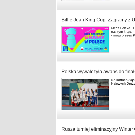
Billie Jean King Cup. Zagramy z U
Mecz Polska - U
naszym kraju. -
- mówi prezes 
Polska wywalczyła awans do fina
Na kortach Śląs
Halowych Druży
Rusza turniej eliminacyjny Winte