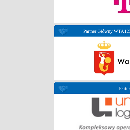
Partner Główny WTA125 
Partne