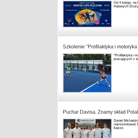
Od 4 lutego, na
Halowych Druży
Szkolenie "Profilaktyka i motoryka
"Profilaktyka i 
pracujących z t
Puchar Davisa. Znamy skład Pola
Daniel Michalski
reprezentować P
Kairze.