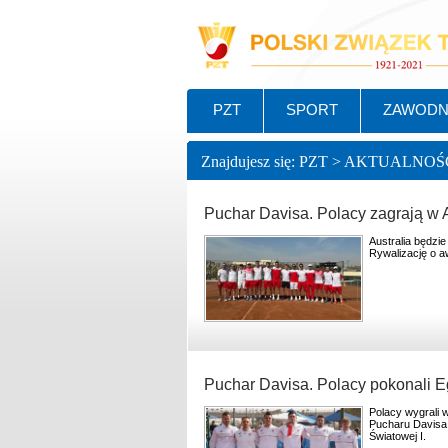
PZT
SPORT
ZAWODN
Znajdujesz się: PZT > AKTUALNOŚ
Puchar Davisa. Polacy zagrają w A
Australia będzi
Rywalizację o a
Puchar Davisa. Polacy pokonali Eg
Polacy wygrali w
Pucharu Davisa.
Światowej I.