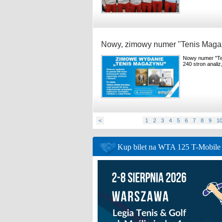
Nowy, zimowy numer "Tenis Maga
Nowy numer "Te
240 stron analiz,
<
1
2
3
4
5
6
7
8
9
1
Kup bilet na WTA 125 T-Mobil