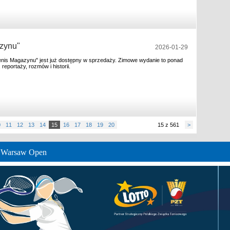
zynu"
2026-01-29
nis Magazynu" jest już dostępny w sprzedaży. Zimowe wydanie to ponad
 reportaży, rozmów i historii.
0
11
12
13
14
15
16
17
18
19
20
15 z 561
>
e Warsaw Open