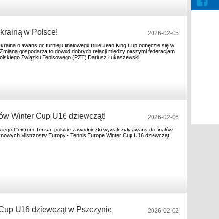
krainą w Polsce!
2026-02-05
kraina o awans do turnieju finałowego Billie Jean King Cup odbędzie się w
 Zmiana gospodarza to dowód dobrych relacji między naszymi federacjami
Polskiego Związku Tenisowego (PZT) Dariusz Łukaszewski.
łów Winter Cup U16 dziewcząt!
2026-02-06
kiego Centrum Tenisa, polskie zawodniczki wywalczyły awans do finałów
nowych Mistrzostw Europy - Tennis Europe Winter Cup U16 dziewcząt!
r Cup U16 dziewcząt w Pszczynie
2026-02-02