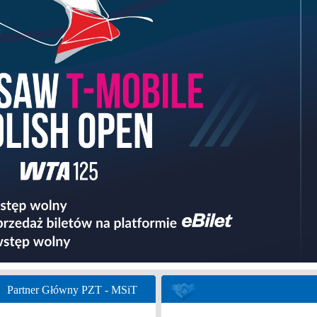
Partner Główny PZT - MSiT